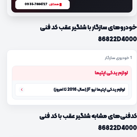
0935-7884727
همکاران
خودروهای سازگار با شلگیر عقب کد فنی
86822D4000
1 خودروی سازگار
لوازم یدکی اپتیما
لوازم یدکی اپتیما نیو JF (سال 2016 تا امروز)
کدفنی‌های مشابه شلگیر عقب با کد فنی
86822D4000