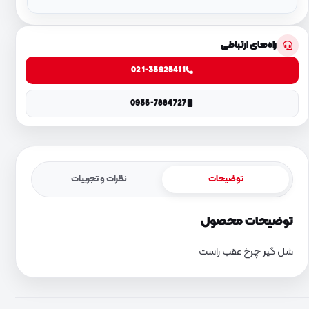
راه‌های ارتباطی
021-33925411
0935-7884727
توضیحات
نظرات و تجربیات
توضیحات محصول
شل گیر چرخ عقب راست