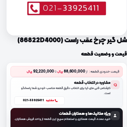
شل گیر چرخ عقب راست (86822D4000)
قیمت و وضعیت قطعه
92,220,000
88,600,000
قیمت حدودی قطعه:
از
ریال
تا
ریال
مشاوره در انتخاب قطعه
کارشناس فنی مای کیا برای انتخاب دقیق قطعه مناسب خودرو شما پاسخگو
است.
021-33925411
مشاوره
ویژه مکانیک‌ها و همکاران قطعات
خرید عمده، قیمت همکاری و استعلام سریع این قطعه از واحد فروش همکاران.