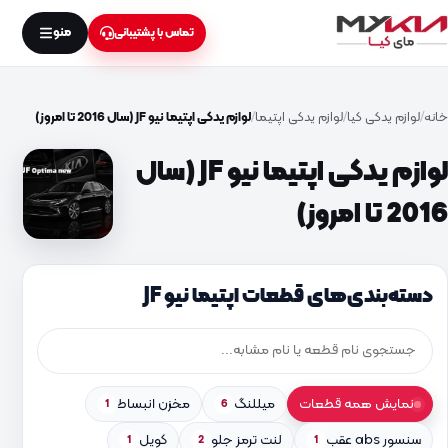
منو
تماس با پشتیبانی
خانه
لوازم یدکی کیا
لوازم یدکی اپتیما
لوازم یدکی اپتیما نیو JF (سال 2016 تا امروز)
لوازم یدکی اپتیما نیو JF (سال
2016 تا امروز)
دسته‌بندی‌های قطعات اپتیما نیو JF
نمایش همه قطعات
میللنگ
مخزن انبساط
1
6
سنسور abs عقب
لنت ترمز جلو
کویل
1
2
1