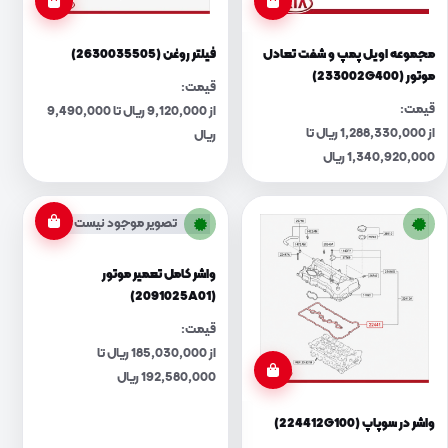
مجموعه اویل پمپ و شفت تعادل
فیلتر روغن (2630035505)
موتور (233002G400)
قیمت:
قیمت:
از 9,120,000 ریال تا 9,490,000
از 1,288,330,000 ریال تا
ریال
1,340,920,000 ریال
تصویر موجود نیست
واشر کامل تعمیر موتور
(2091025A01)
قیمت:
از 185,030,000 ریال تا
192,580,000 ریال
واشر در سوپاپ (224412G100)