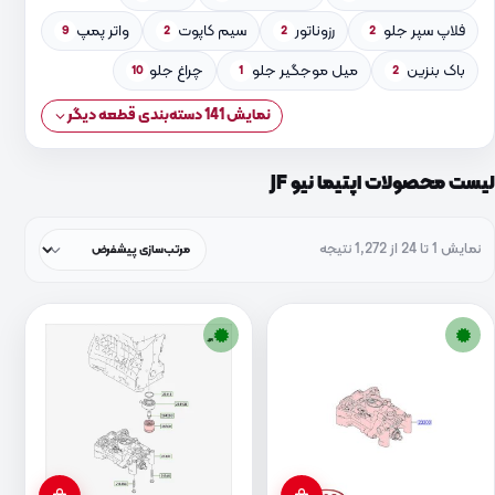
فلاپ سپر جلو
رزوناتور
سیم کاپوت
واتر پمپ
9
2
2
2
باک بنزین
میل موجگیر جلو
چراغ جلو
10
1
2
نمایش 141 دسته‌بندی قطعه دیگر
لیست محصولات اپتیما نیو JF
نمایش 1 تا 24 از 1,272 نتیجه