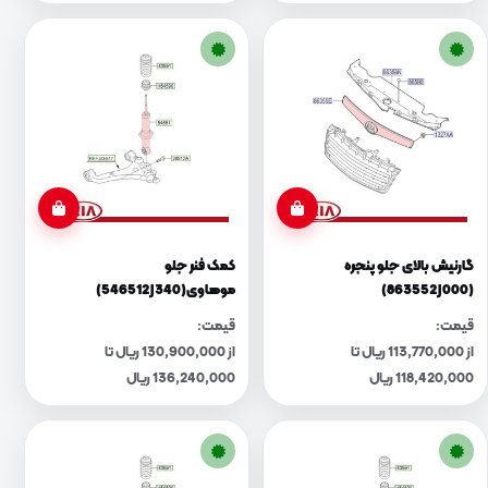
گارنیش بالای جلو پنجره
کمک فنر جلو
(863552J000)
موهاوی(546512J340)
قیمت:
قیمت:
از 113,770,000 ریال تا
از 130,900,000 ریال تا
118,420,000 ریال
136,240,000 ریال