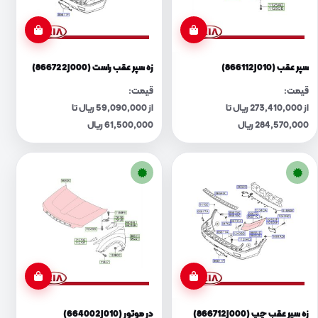
سپر عقب (866112J010)
زه سپر عقب راست (866722J000)
قیمت:
قیمت:
از 273,410,000 ریال تا
از 59,090,000 ریال تا
284,570,000 ریال
61,500,000 ریال
زه سپر عقب چپ (866712J000)
در موتور (664002J010)