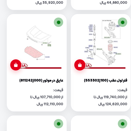
44,880,000 ریال
35,920,000 ریال
فنر لول عقب (553302J100)
عایق در موتور (811242J000)
قیمت:
قیمت:
از 119,740,000 ریال تا
از 107,710,000 ریال تا
124,620,000 ریال
112,110,000 ریال