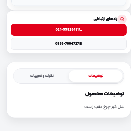
راه‌های ارتباطی
021-33925411
0935-7884727
توضیحات
نظرات و تجربیات
توضیحات محصول
شل گیر چرخ عقب راست