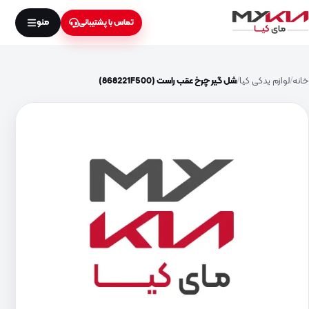
منو
تماس با پشتیبانی
خانه
لوازم یدکی کیا
شل گیر چرخ عقب راست (868221F500)