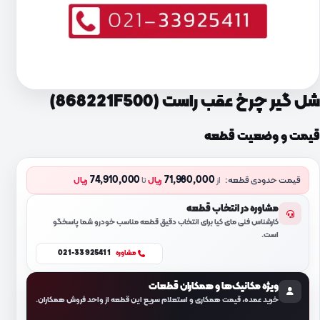
شل گیر چرخ عقب راست (868221F500)
قیمت و وضعیت قطعه
74,910,000
71,980,000
قیمت حدودی قطعه:
از
ریال
تا
ریال
مشاوره در انتخاب قطعه
کارشناس فنی مای کیا برای انتخاب دقیق قطعه مناسب خودرو شما پاسخگو
است.
021-33925411
مشاوره
ویژه مکانیک‌ها و همکاران قطعات
خرید عمده، قیمت همکاری و استعلام سریع این قطعه از واحد فروش همکاران.