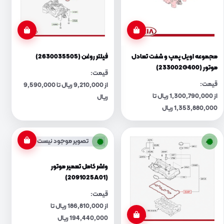
مجموعه اویل پمپ و شفت تعادل
فیلتر روغن (2630035505)
موتور (233002G400)
قیمت:
قیمت:
از 9,210,000 ریال تا 9,590,000
از 1,300,790,000 ریال تا
ریال
1,353,880,000 ریال
تصویر موجود نیست
واشر کامل تعمیر موتور
(2091025A01)
قیمت:
از 186,810,000 ریال تا
194,440,000 ریال