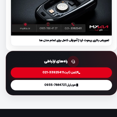
تعویض باتری ریموت کیا | آموزش کامل برای تمام مدل‌ ها
راه‌های ارتباطی
تلفن ثابت
021-33925411
موبایل
0935-7884727