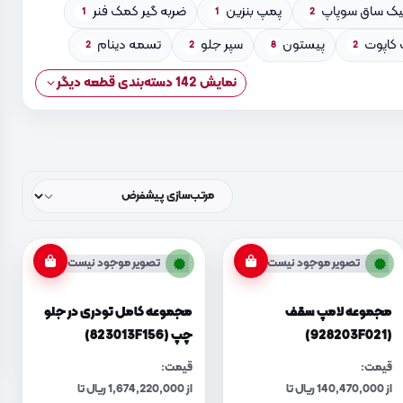
یک ساق سوپاپ
پمپ بنزین
ضربه گیر کمک فنر
1
1
2
کاپوت
پیستون
سپر جلو
تسمه دینام
2
2
8
2
نمایش 142 دسته‌بندی قطعه دیگر
تصویر موجود نیست
تصویر موجود نیست
مجموعه لامپ سقف
مجموعه کامل تودری در جلو
(928203F021)
چپ (823013F156)
قیمت:
قیمت:
از 140,470,000 ریال تا
از 1,674,220,000 ریال تا