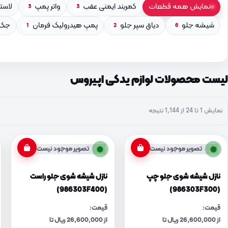
نمایش همه قطعات
کمربند ایمنی عقب
واتر پمپ
لاست
3
3
شیشه جلو
دیاق سپر جلو
پمپ هیدرولیک فرمان
جک 
1
2
6
لیست محصولات لوازم یدکی اپیروس
نمایش 1 تا 24 از 1,144 نتیجه
تصویر موجود نیست
تصویر موجود نیست
نازل شیشه شوی جلو چپ
نازل شیشه شوی جلو راست
(986303F400)
(986303F300)
قیمت:
قیمت:
از 26,600,000 ریال تا
از 26,600,000 ریال تا