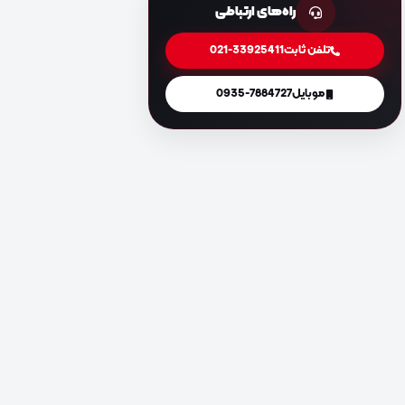
راه‌های ارتباطی
تلفن ثابت
021-33925411
موبایل
0935-7884727