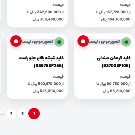
قیمت:
قیمت:
از 157,720,000 ریال تا
از 342,500,000 ریال تا
164,160,000 ریال
356,480,000 ریال
تصویر موجود نیست
تصویر موجود نیست
کلید گرمکن صندلی
کلید شیشه بالابر جلو راست
(935753F255)
(937003F105)
قیمت:
قیمت:
از 60,730,000 ریال تا
از 502,870,000 ریال تا
63,210,000 ریال
523,390,000 ریال
…
3
2
1