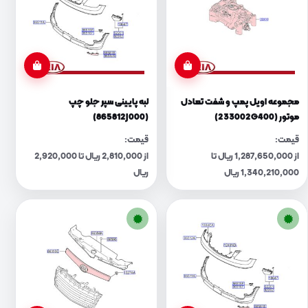
مجموعه اویل پمپ و شفت تعادل
لبه پایینی سپر جلو چپ
موتور (233002G400)
(865812J000)
قیمت:
قیمت:
از 1,287,650,000 ریال تا
از 2,810,000 ریال تا 2,920,000
1,340,210,000 ریال
ریال