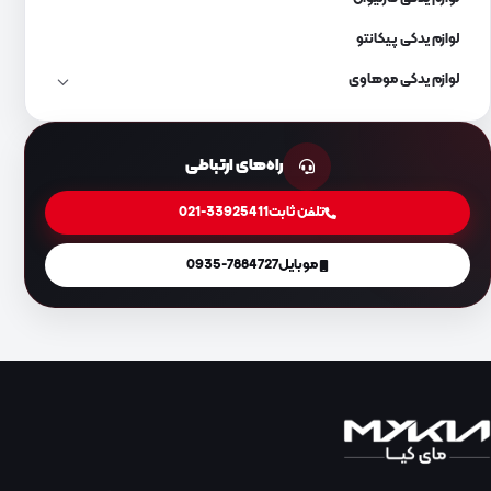
لوازم یدکی پیکانتو
لوازم یدکی موهاوی
راه‌های ارتباطی
تلفن ثابت
021-33925411
موبایل
0935-7884727