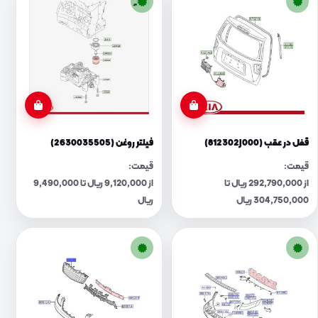
قفل در عقب (812302J000)
فیلتر روغن (2630035505)
قیمت:
قیمت:
از 292,790,000 ریال تا
از 9,120,000 ریال تا 9,490,000
304,750,000 ریال
ریال