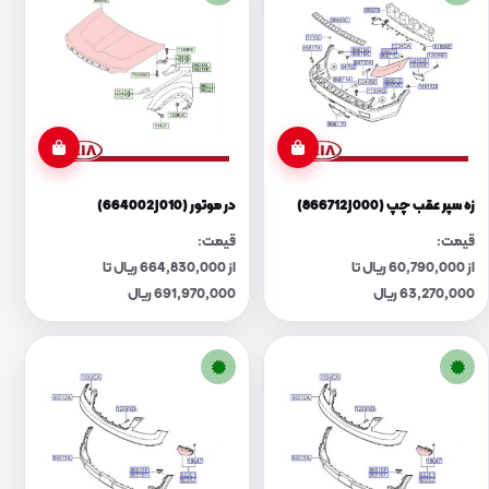
زه سپر عقب چپ (866712J000)
در موتور (664002J010)
قیمت:
قیمت:
از 60,790,000 ریال تا
از 664,830,000 ریال تا
63,270,000 ریال
691,970,000 ریال