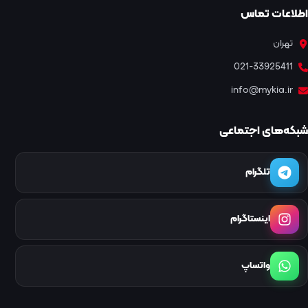
اطلاعات تماس
تهران
021-33925411
info@mykia.ir
شبکه‌های اجتماعی
تلگرام
اینستاگرام
واتساپ