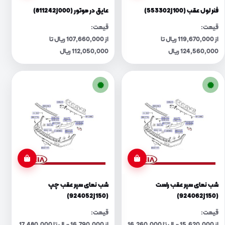
فنر لول عقب (553302J100)
عایق در موتور (811242J000)
قیمت:
قیمت:
از 119,670,000 ریال تا
از 107,660,000 ریال تا
124,560,000 ریال
112,050,000 ریال
شب نمای سپر عقب راست
شب نمای سپر عقب چپ
(924052J150)
(924062J150)
قیمت:
قیمت: