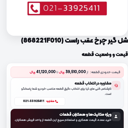
شل گیر چرخ عقب راست (868221F010)
قیمت و وضعیت قطعه
41,120,000
39,510,000
قیمت حدودی قطعه:
از
ریال
تا
ریال
مشاوره در انتخاب قطعه
کارشناس فنی مای کیا برای انتخاب دقیق قطعه مناسب خودرو شما پاسخگو
است.
021-33925411
مشاوره
ویژه مکانیک‌ها و همکاران قطعات
خرید عمده، قیمت همکاری و استعلام سریع این قطعه از واحد فروش همکاران.