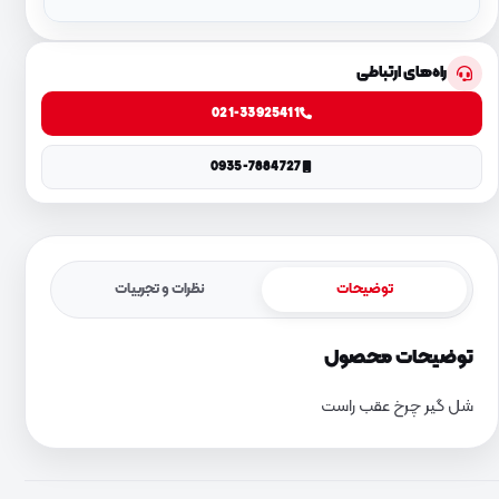
راه‌های ارتباطی
021-33925411
0935-7884727
توضیحات
نظرات و تجربیات
توضیحات محصول
شل گیر چرخ عقب راست