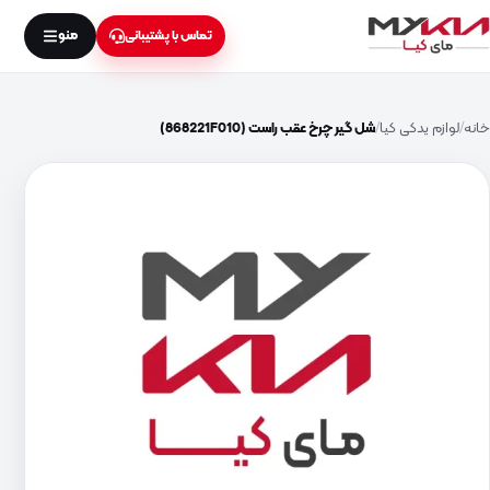
منو
تماس با پشتیبانی
خانه
لوازم یدکی کیا
شل گیر چرخ عقب راست (868221F010)