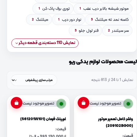
موتور شیشه بالابر درب عقب
توری برف پاک کن
1
1
کاسه نمد ته میللنگ
نوار دور درب
میللنگ
2
1
3
سر سیلندر
فنر لول جلو
3
2
نمایش 110 دسته‌بندی قطعه دیگر
لیست محصولات لوازم یدکی ریو
نمایش 1 تا 24 از 813 نتیجه
تصویر موجود نیست
تصویر موجود نیست
واشر کامل تعمیر موتور
غربیلک فرمان (561201W101)
(209102BG00)
قیمت:
قیمت:
از 393,130,000 ریال تا