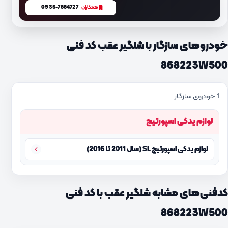
0935-7884727
همکاران
خودروهای سازگار با شلگیر عقب کد فنی
868223W500
1 خودروی سازگار
لوازم یدکی اسپورتیج
لوازم یدکی اسپورتیج SL (سال 2011 تا 2016)
کدفنی‌های مشابه شلگیر عقب با کد فنی
868223W500