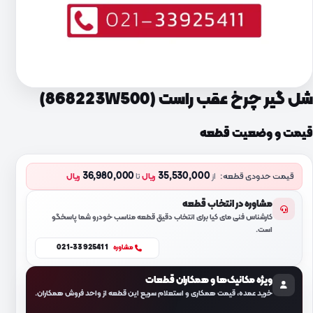
شل گیر چرخ عقب راست (868223W500)
قیمت و وضعیت قطعه
36,980,000
35,530,000
قیمت حدودی قطعه:
از
ریال
تا
ریال
مشاوره در انتخاب قطعه
کارشناس فنی مای کیا برای انتخاب دقیق قطعه مناسب خودرو شما پاسخگو
است.
021-33925411
مشاوره
ویژه مکانیک‌ها و همکاران قطعات
خرید عمده، قیمت همکاری و استعلام سریع این قطعه از واحد فروش همکاران.