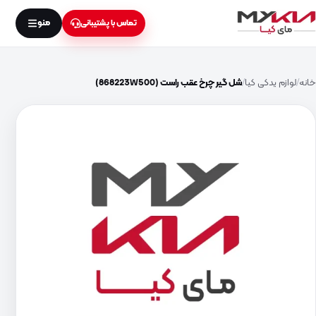
منو
تماس با پشتیبانی
خانه
لوازم یدکی کیا
شل گیر چرخ عقب راست (868223W500)