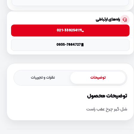
راه‌های ارتباطی
021-33925411
0935-7884727
توضیحات
نظرات و تجربیات
توضیحات محصول
شل گیر چرخ عقب راست