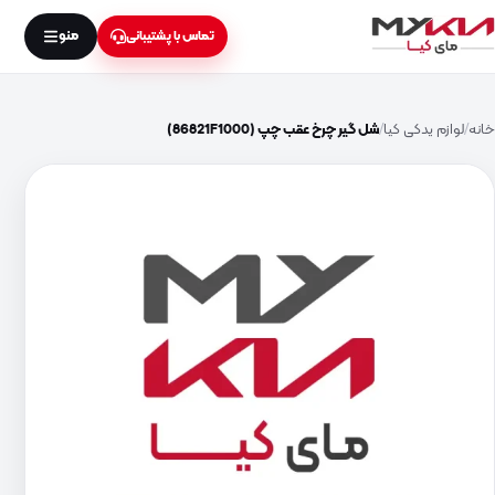
منو
تماس با پشتیبانی
خانه
لوازم یدکی کیا
شل گیر چرخ عقب چپ (86821F1000)