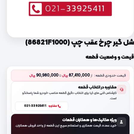
شل گیر چرخ عقب چپ (86821F1000)
قیمت و وضعیت قطعه
90,980,000
87,410,000
قیمت حدودی قطعه:
از
ریال
تا
ریال
مشاوره در انتخاب قطعه
کارشناس فنی مای کیا برای انتخاب دقیق قطعه مناسب خودرو شما پاسخگو
است.
021-33925411
مشاوره
ویژه مکانیک‌ها و همکاران قطعات
خرید عمده، قیمت همکاری و استعلام سریع این قطعه از واحد فروش همکاران.