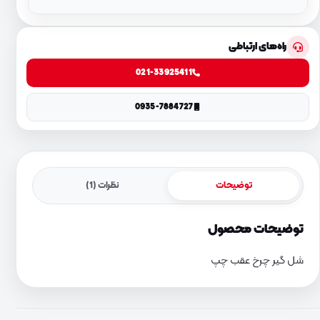
راه‌های ارتباطی
021-33925411
0935-7884727
توضیحات
نظرات (1)
توضیحات محصول
شل گیر چرخ عقب چپ