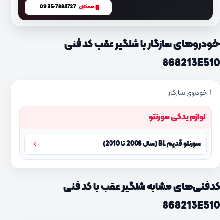
0935-7884727
همکاران
خودروهای سازگار با شلگیر عقب کد فنی
868213E510
1 خودروی سازگار
لوازم یدکی سورنتو
سورنتو قدیم BL (سال 2008 تا 2010)
کدفنی‌های مشابه شلگیر عقب با کد فنی
868213E510