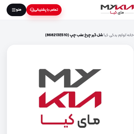
منو
تماس با پشتیبانی
خانه
لوازم یدکی کیا
شل گیر چرخ عقب چپ (868213E510)