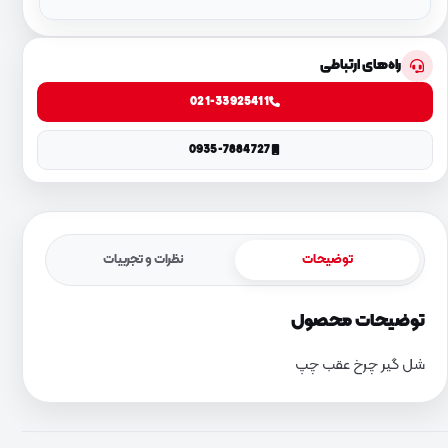
راه‌های ارتباطی
021-33925411
0935-7884727
توضیحات
نظرات و تجربیات
توضیحات محصول
شل گیر چرخ عقب چپ