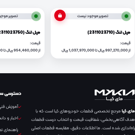
تصویر موجود نیست
تصویر موجو
میل لنگ (2311023710)
میل لنگ (2311023750)
قیمت:
قیمت:
از 997,270,000 ریال تا 1,037,970,000 ریال
از 954,460,000 ریال تا 993,420,000 ریال
دسترسی سر
آموزش فنی 
مای کیا
مرجع تخصصی قطعات خودروهای کیا است که با
اخبار و دا
هدف آگاهی‌بخشی، شفافیت قیمت و انتخاب درست قطعات
راه‌اندازی شده است. ما اطلاعات دقیق، مقایسه قطعات اصلی
راهنمای ت