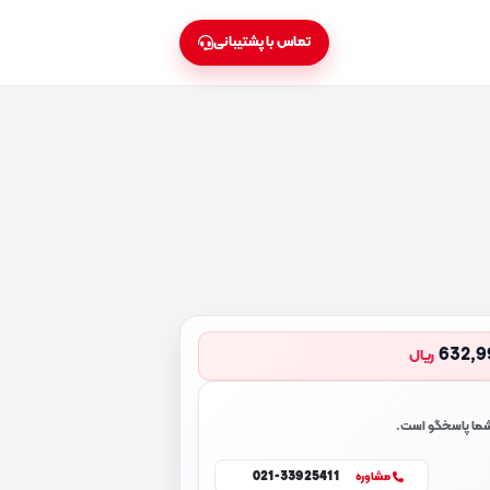
تماس با پشتیبانی
632,9
ریال
 شما پاسخگو است.
021-33925411
مشاوره