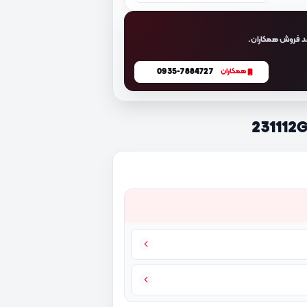
د فروش همکاران.
0935-7884727
همکاران