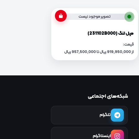
تصویر موجود نیست
میل لنگ (231102B000)
قیمت:
از 919,950,000 ریال تا 957,500,000 ریال
شبکه‌های اجتماعی
تلگرام
اینستاگرام