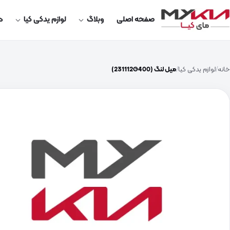
صفحه اصلی
وبلاگ
لوازم یدکی کیا
در
خانه
لوازم یدکی کیا
میل لنگ (231112G400)