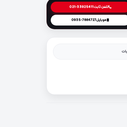
تلفن ثابت
021-33925411
موبایل
0935-7884727
یات