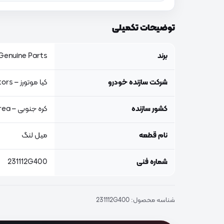
توضیحات تکمیلی
برند
Genuine Parts, اصلی جنیون پار
شرکت سازنده خودرو
کیا موتورز – Kia Motors
کشور سازنده
کره جنوبی – South Korea
نام قطعه
میل لنگ
شماره فنی
231112G400
شناسه محصول:
231112G400