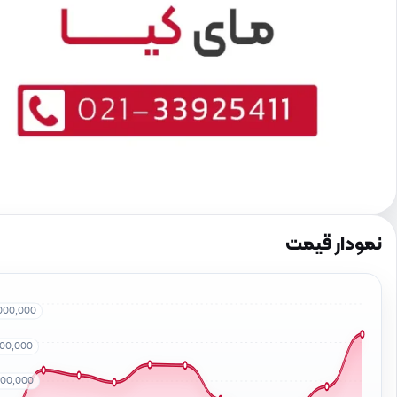
نمودار قیمت
000,000
500,000
000,000