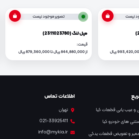
د نیست
تصویر موجود نیست
میل لنگ (2311023780)
قیمت:
از 844,880,000 ریال تا 879,360,000 ریال
یع
اطلاعات تماس
و عیب یابی قطعات کیا
تهران
021-33925411
نستنی های خودرو کیا
info@mykia.ir
عمیر و تعویض قطعات یدکی