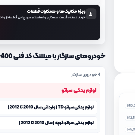
ویژه مکانیک‌ها و همکاران قطعات
خرید عمده، قیمت همکاری و استعلام سریع این قطعه از واح
خودروهای سازگار با میللنگ کد فنی 231112G400
4 خودروی سازگار
لوازم یدکی سراتو
650,
لوازم یدکی سراتو TD (وارداتی سال 2010 تا 2012)
612,
لوازم یدکی سراتو کوپه (سال 2010 تا 2012)
575,