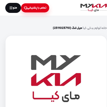
منو
تماس با پشتیبانی
خانه
لوازم یدکی کیا
میل لنگ (2311023710)