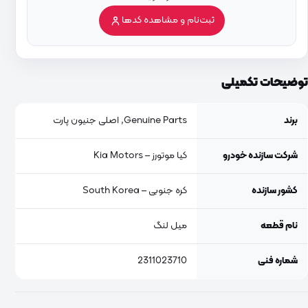
ثبت‌نام و مشاهده کدها
توضیحات تکمیلی
برند
Genuine Parts, اصلی جنیون پارت
شرکت سازنده خودرو
کیا موتورز – Kia Motors
کشور سازنده
کره جنوبی – South Korea
نام قطعه
میل لنگ
شماره فنی
2311023710