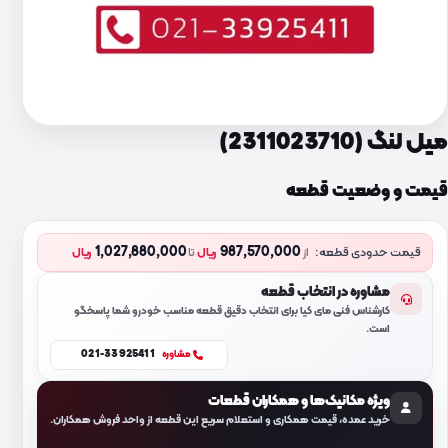
میل لنگ (2311023710)
قیمت و وضعیت قطعه
1,027,880,000
987,570,000
قیمت حدودی قطعه:
از
ریال
تا
ریال
مشاوره در انتخاب قطعه
کارشناس فنی مای کیا برای انتخاب دقیق قطعه مناسب خودرو شما پاسخگو
است.
021-33925411
مشاوره
ویژه مکانیک‌ها و همکاران قطعات
خرید عمده، قیمت همکاری و استعلام سریع این قطعه از واحد فروش همکاران.