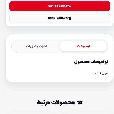
021-33925411
0935-7884727
توضیحات
نظرات و تجربیات
توضیحات محصول
میل لنگ
محصولات مرتبط