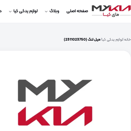
صفحه اصلی
وبلاگ
لوازم یدکی کیا
در
خانه
لوازم یدکی کیا
میل لنگ (2311023750)