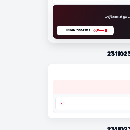
د فروش همکاران.
0935-7884727
همکاران