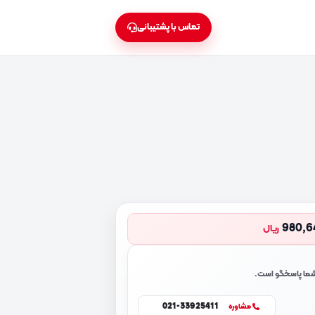
تماس با پشتیبانی
980,6
ریال
 شما پاسخگو است.
021-33925411
مشاوره