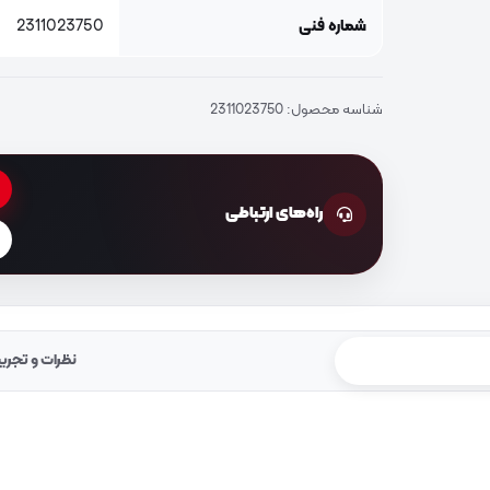
شماره فنی
2311023750
شناسه محصول:
2311023750
راه‌های ارتباطی
نظرات و تجرب