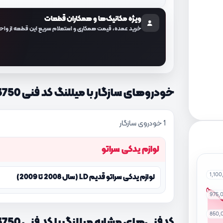
ویژه مکانیک‌ها و همکاران قطعات
خرید عمده، قیمت همکاری و استعلام سریع این قطعه از واح
خودروهای سازگار با میللنگ کد فنی 2311023750
1 خودروی سازگار
لوازم یدکی سراتو
1,10
لوازم یدکی سراتو قدیم LD (سال 2008 تا 2009)
975,
850,
کدفنی‌های مشابه میللنگ با کد فنی 2311023750