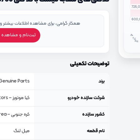
725,
600,
همکار گرامی، برای مشاهده اطلاعات بیشتر و
ثبت‌نام و مشاهده 
خ
ر
دا
توضیحات تکمیلی
برند
Genuine Parts, اصلی جنیون پار
شرکت سازنده خودرو
کیا موتورز – Kia Motors
کشور سازنده
کره جنوبی – South Korea
نام قطعه
میل لنگ