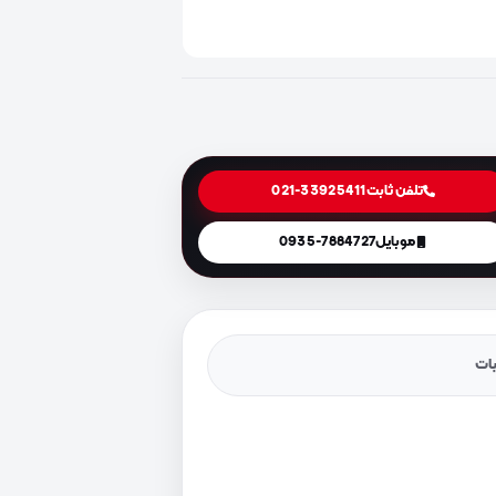
تلفن ثابت
021-33925411
موبایل
0935-7884727
یات