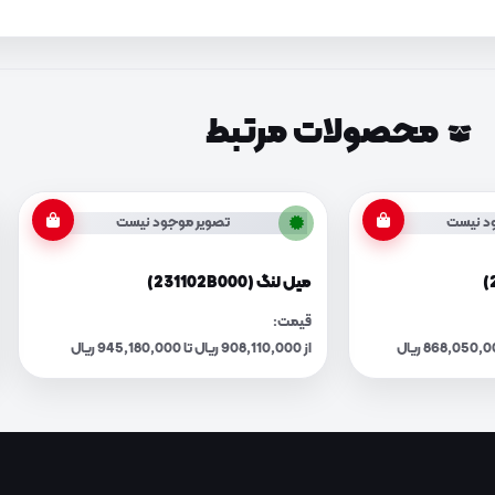
محصولات مرتبط
د نیست
تصویر موجود نیست
میل لنگ (231102B000)
قیمت:
از 908,110,000 ریال تا 945,180,000 ریال