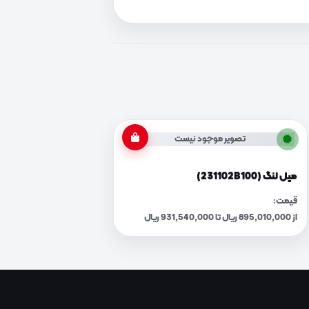
تصویر موجود نیست
میل لنگ (231102B100)
قیمت:
از 895,010,000 ریال تا 931,540,000 ریال