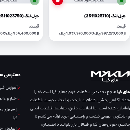
تصویر موجود نیست
تصویر موجو
میل لنگ (2311023710)
میل لنگ (2311023750)
قیمت:
قیمت:
از 997,270,000 ریال تا 1,037,970,000 ریال
از 954,460,000 ریال تا 993,420,000 ریال
دسترسی سر
آموزش فنی 
مای کیا
مرجع تخصصی قطعات خودروهای کیا است که با
اخبار و دا
هدف آگاهی‌بخشی، شفافیت قیمت و انتخاب درست قطعات
راه‌اندازی شده است. ما اطلاعات دقیق، مقایسه قطعات اصلی
راهنمای ت
و جایگزین، بررسی کیفیت و راهنمایی خرید ارائه می‌کنیم تا
کیا
مالکین خودروهای کیا و فعالان بازار بتوانند با اطمینان،
راهنمای خر