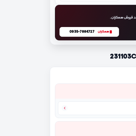
د فروش همکاران.
0935-7884727
همکاران