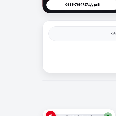
موبایل
0935-7884727
یات