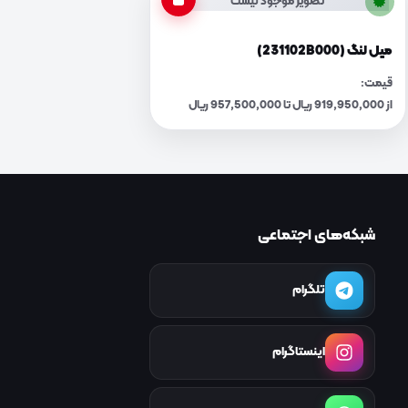
تصویر موجود نیست
میل لنگ (231102B000)
قیمت:
از 919,950,000 ریال تا 957,500,000 ریال
شبکه‌های اجتماعی
تلگرام
اینستاگرام