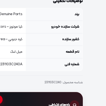
توضیحات تکمیلی
برند
Genuine Parts, اصلی جنیون پار
شرکت سازنده خودرو
کیا موتورز – Kia Motors
کشور سازنده
کره جنوبی – South Korea
نام قطعه
میل لنگ
شماره فنی
 231103C240A
شناسه محصول:
231103C240
راه‌های ارتباطی