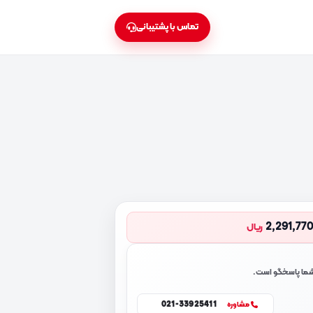
تماس با پشتیبانی
2,291,77
ریال
 شما پاسخگو است.
021-33925411
مشاوره