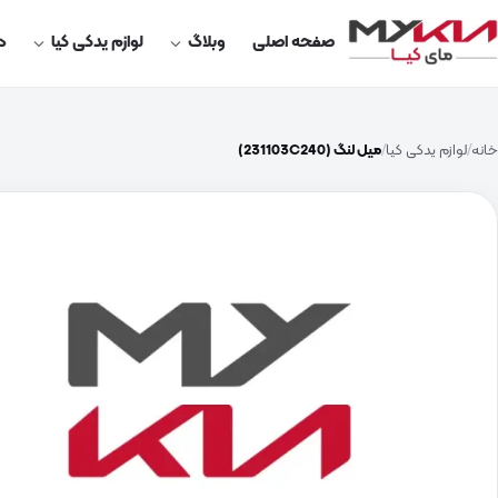
صفحه اصلی
وبلاگ
لوازم یدکی کیا
در
خانه
لوازم یدکی کیا
میل لنگ (231103C240)