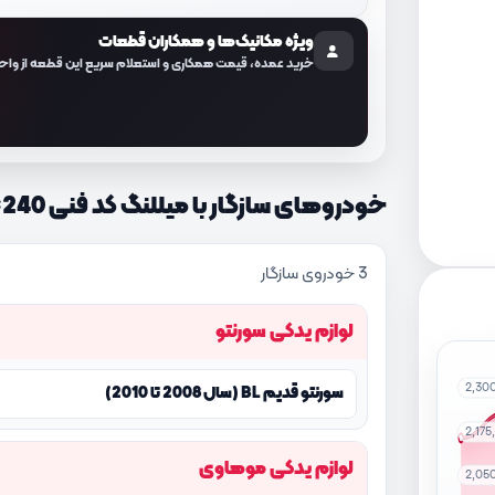
ویژه مکانیک‌ها و همکاران قطعات
خرید عمده، قیمت همکاری و استعلام سریع این قطعه از واح
خودروهای سازگار با میللنگ کد فنی 231103C240
3 خودروی سازگار
لوازم یدکی سورنتو
2,30
سورنتو قدیم BL (سال 2008 تا 2010)
2,17
لوازم یدکی موهاوی
2,05