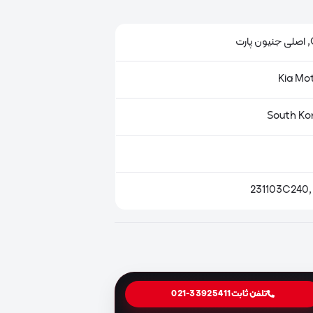
ت
231103C240,
تلفن ثابت
021-33925411