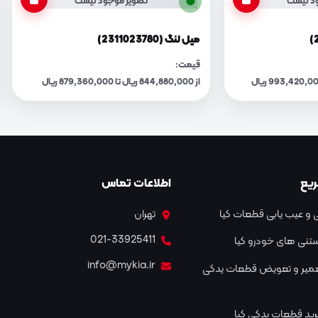
د نیست
تصویر موجود نیست
میل لنگ (2311023780)
قیمت:
از 844,880,000 ریال تا 879,360,000 ریال
یع
اطلاعات تماس
و عیب یابی قطعات کیا
تهران
021-33925411
نستنی های خودرو کیا
info@mykia.ir
عمیر و تعویض قطعات یدکی
ید قطعات یدکی کیا