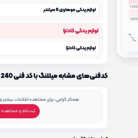
1,92
لوازم یدکی موهاوی 6 سیلندر
1,80
لوازم یدکی کادنزا
خ
ر
دا
لوازم یدکی کادنزا
کدفنی‌های مشابه میللنگ با کد فنی 231103C240
همکار گرامی، برای مشاهده اطلاعات بیشتر و
ثبت‌نام و مشاهده 