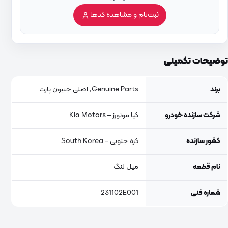
ثبت‌نام و مشاهده کدها
توضیحات تکمیلی
برند
Genuine Parts, اصلی جنیون پارت
شرکت سازنده خودرو
کیا موتورز – Kia Motors
کشور سازنده
کره جنوبی – South Korea
نام قطعه
میل لنگ
شماره فنی
231102E001