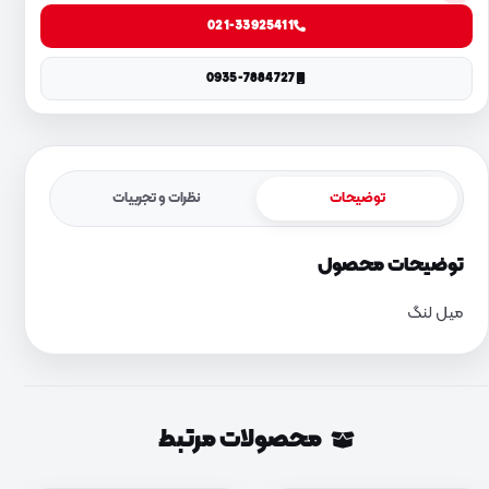
021-33925411
0935-7884727
توضیحات
نظرات و تجربیات
توضیحات محصول
میل لنگ
محصولات مرتبط