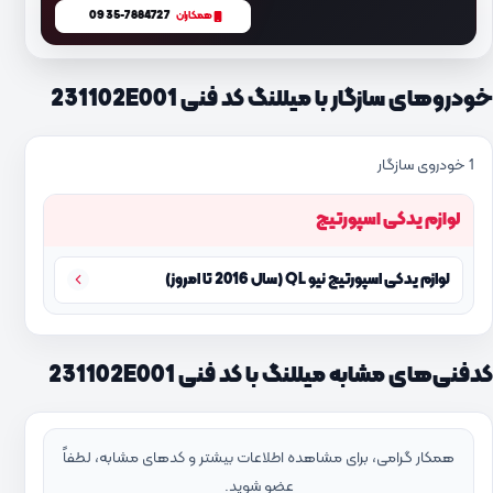
0935-7884727
همکاران
خودروهای سازگار با میللنگ کد فنی 231102E001
1 خودروی سازگار
لوازم یدکی اسپورتیج
لوازم یدکی اسپورتیج نیو QL (سال 2016 تا امروز)
کدفنی‌های مشابه میللنگ با کد فنی 231102E001
همکار گرامی، برای مشاهده اطلاعات بیشتر و کدهای مشابه، لطفاً
عضو شوید.