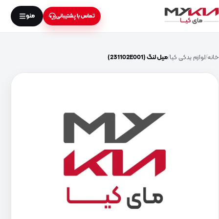
منو
تماس با پشتیبانی
خانه
لوازم یدکی کیا
میل لنگ (231102E001)