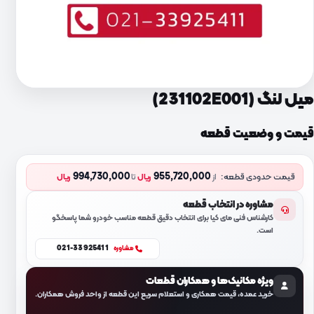
میل لنگ (231102E001)
قیمت و وضعیت قطعه
994,730,000
955,720,000
قیمت حدودی قطعه:
از
ریال
تا
ریال
مشاوره در انتخاب قطعه
کارشناس فنی مای کیا برای انتخاب دقیق قطعه مناسب خودرو شما پاسخگو
است.
021-33925411
مشاوره
ویژه مکانیک‌ها و همکاران قطعات
خرید عمده، قیمت همکاری و استعلام سریع این قطعه از واحد فروش همکاران.