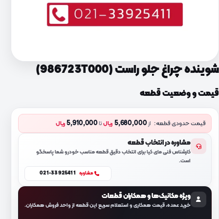
شوینده چراغ جلو راست (986723T000)
قیمت و وضعیت قطعه
5,910,000
5,680,000
قیمت حدودی قطعه:
از
ریال
تا
ریال
مشاوره در انتخاب قطعه
کارشناس فنی مای کیا برای انتخاب دقیق قطعه مناسب خودرو شما پاسخگو
است.
021-33925411
مشاوره
ویژه مکانیک‌ها و همکاران قطعات
خرید عمده، قیمت همکاری و استعلام سریع این قطعه از واحد فروش همکاران.