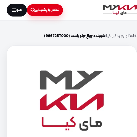
منو
تماس با پشتیبانی
خانه
لوازم یدکی کیا
شوینده چراغ جلو راست (986723T000)