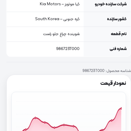
شرکت سازنده خودرو
کیا موتورز – Kia Motors
کشور سازنده
کره جنوبی – South Korea
نام قطعه
شوینده چراغ جلو راست
شماره فنی
986723T000
شناسه محصول:
986723T000
نمودار قیمت