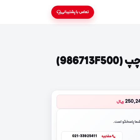
تماس با پشتیبانی
9867)
250,2
ریال
 شما پاسخگو است.
021-33925411
مشاوره