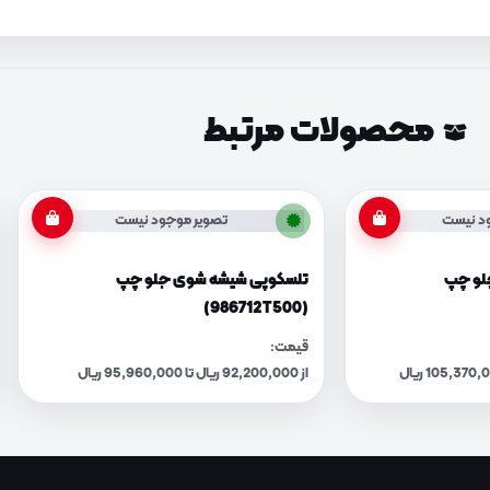
محصولات مرتبط
د نیست
تصویر موجود نیست
لو چپ
تلسکوپی شیشه شوی جلو چپ
(986712T500)
قیمت:
از 92,200,000 ریال تا 95,960,000 ریال