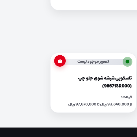
تصویر موجود نیست
تلسکوپی شیشه شوی جلو چپ
(986713R000)
قیمت:
از 93,840,000 ریال تا 97,670,000 ریال