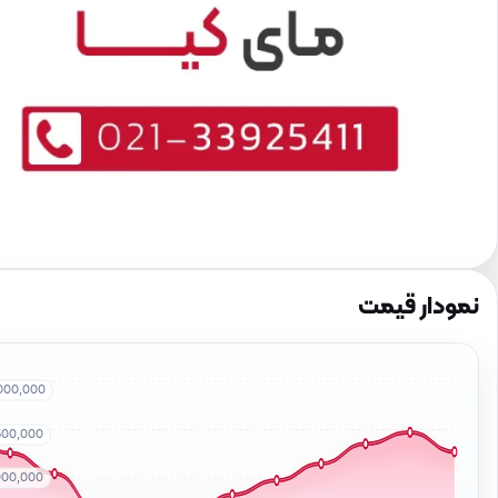
نمودار قیمت
000,000
500,000
000,000