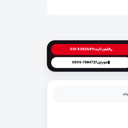
تلفن ثابت
021-33925411
موبایل
0935-7884727
یات