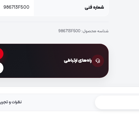
شماره فنی
986713F500
شناسه محصول:
986713F500
راه‌های ارتباطی
نظرات و تجرب