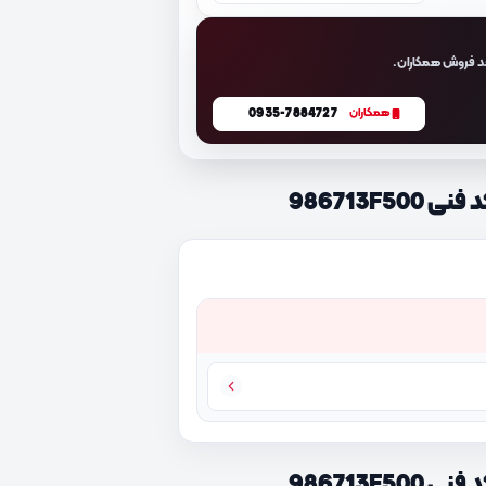
د فروش همکاران.
0935-7884727
همکاران
986713F
986713F