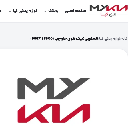
صفحه اصلی
وبلاگ
لوازم یدکی کیا
در
خانه
لوازم یدکی کیا
تلسکوپی شیشه شوی جلو چپ (986713F500)