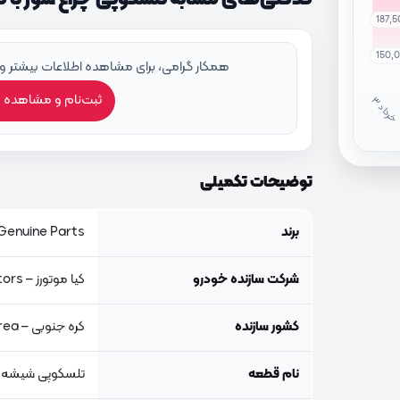
187,
150,
همکار گرامی، برای مشاهده اطلاعات بیشتر و
ثبت‌نام و مشاهده 
خ
ر
دا
توضیحات تکمیلی
برند
Genuine Parts, اصلی جنیون پار
شرکت سازنده خودرو
کیا موتورز – Kia Motors
کشور سازنده
کره جنوبی – South Korea
نام قطعه
تلسکوپی شیشه 