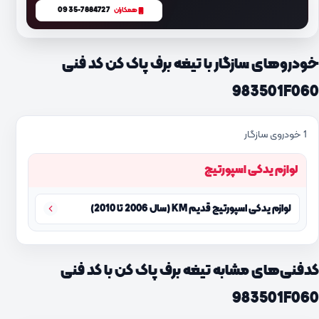
0935-7884727
همکاران
خودروهای سازگار با تیغه برف پاک کن کد فنی
983501F060
1 خودروی سازگار
لوازم یدکی اسپورتیج
لوازم یدکی اسپورتیج قدیم KM (سال 2006 تا 2010)
کدفنی‌های مشابه تیغه برف پاک کن با کد فنی
983501F060