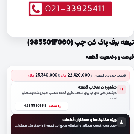
تیغه برف پاک کن چپ (983501F060)
قیمت و وضعیت قطعه
23,340,000
22,420,000
قیمت حدودی قطعه:
از
ریال
تا
ریال
مشاوره در انتخاب قطعه
کارشناس فنی مای کیا برای انتخاب دقیق قطعه مناسب خودرو شما پاسخگو
است.
021-33925411
مشاوره
ویژه مکانیک‌ها و همکاران قطعات
خرید عمده، قیمت همکاری و استعلام سریع این قطعه از واحد فروش همکاران.