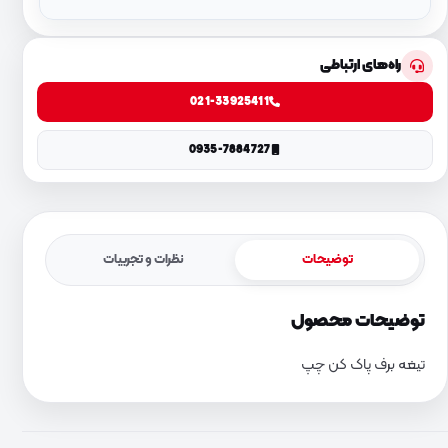
راه‌های ارتباطی
021-33925411
0935-7884727
توضیحات
نظرات و تجربیات
توضیحات محصول
تیغه برف پاک کن چپ