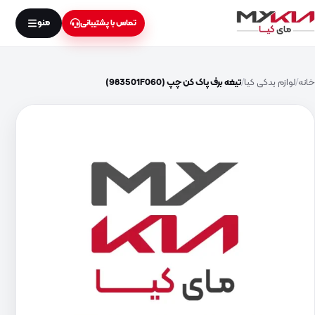
منو
تماس با پشتیبانی
خانه
لوازم یدکی کیا
تیغه برف پاک کن چپ (983501F060)