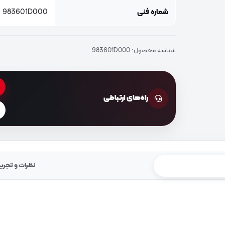
شماره فنی
983601D000
شناسه محصول:
983601D000
راه‌های ارتباطی
نظرات و تجرب