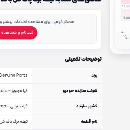
17,5
15,0
همکار گرامی، برای مشاهده اطلاعات بیشتر و
ثبت‌نام و مشاهده 
خ
ر
دا
توضیحات تکمیلی
برند
Genuine Parts, اصلی جنیون پار
شرکت سازنده خودرو
کیا موتورز – Kia Motors
کشور سازنده
کره جنوبی – South Korea
نام قطعه
تیغه برف پاک کن