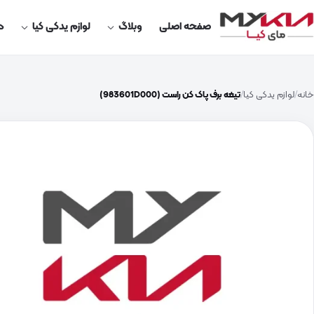
صفحه اصلی
وبلاگ
لوازم یدکی کیا
در
خانه
لوازم یدکی کیا
تیغه برف پاک کن راست (983601D000)