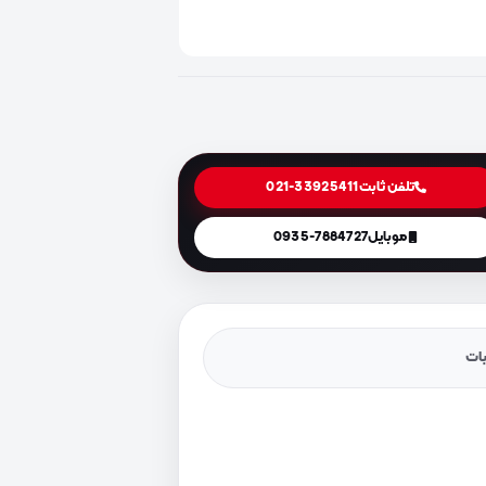
تلفن ثابت
021-33925411
موبایل
0935-7884727
یات