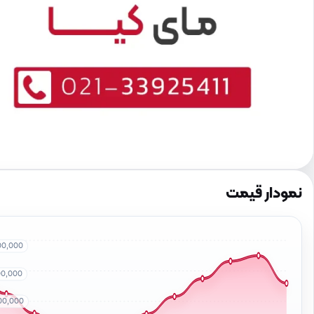
نمودار قیمت
00,000
00,000
00,000