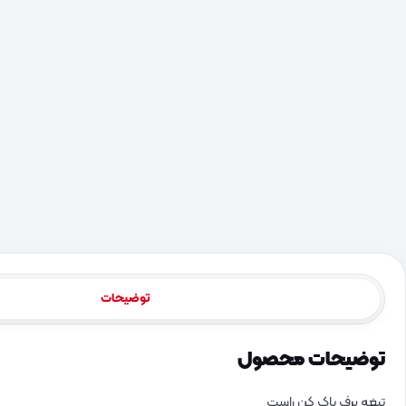
توضیحات
توضیحات محصول
تیغه برف پاک کن راست