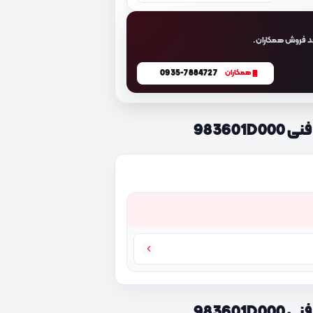
د فروش همکاران.
0935-7884727
همکاران
98360
98360