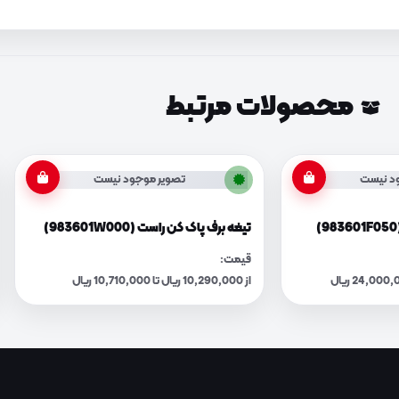
محصولات مرتبط
د نیست
تصویر موجود نیست
تیغه برف پاک کن راست (983601W000)
قیمت:
از 10,290,000 ریال تا 10,710,000 ریال