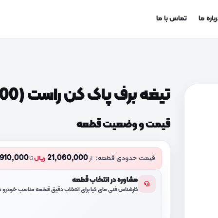
باره ما
تماس با ما
تیغه برف پاک کن راست (983601D000)
قیمت و وضعیت قطعه
,910,000
21,060,000
قیمت حدودی قطعه:
از
ریال
تا
مشاوره در انتخاب قطعه
کارشناس فنی مای کیا برای انتخاب دقیق قطعه مناسب خودرو