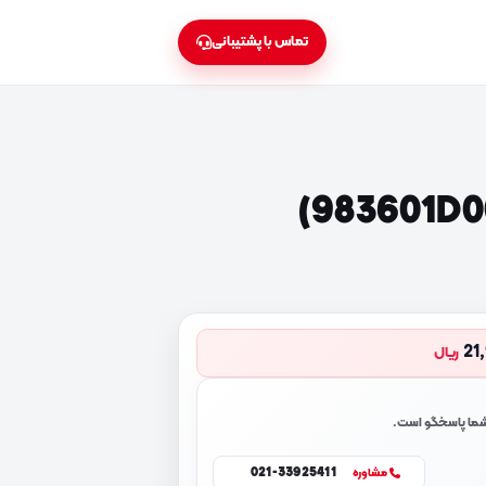
تماس با پشتیبانی
21
ریال
 شما پاسخگو است.
021-33925411
مشاوره