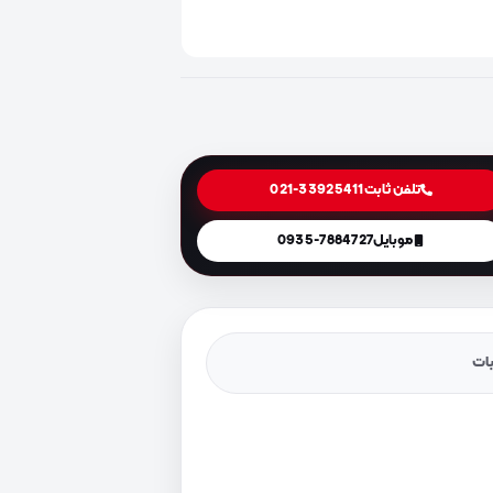
تلفن ثابت
021-33925411
موبایل
0935-7884727
یات