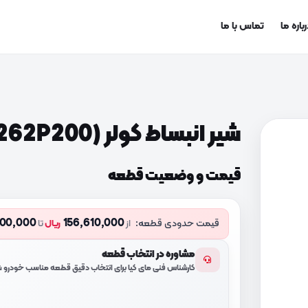
باره ما
تماس با ما
شیر انبساط کولر (976262P200)
قیمت و وضعیت قطعه
000,000
156,610,000
قیمت حدودی قطعه:
از
ریال
تا
مشاوره در انتخاب قطعه
کارشناس فنی مای کیا برای انتخاب دقیق قطعه مناسب خودرو