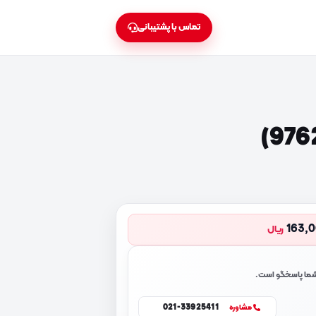
تماس با پشتیبانی
163,
ریال
 شما پاسخگو است.
021-33925411
مشاوره