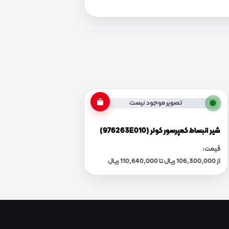
تصویر موجود نیست
شیر انبساط کمپرسور کولر (976263E010)
قیمت:
از 106,300,000 ریال تا 110,640,000 ریال