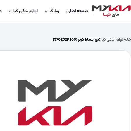
صفحه اصلی
وبلاگ
لوازم یدکی کیا
در
خانه
لوازم یدکی کیا
شیر انبساط کولر (976262P200)