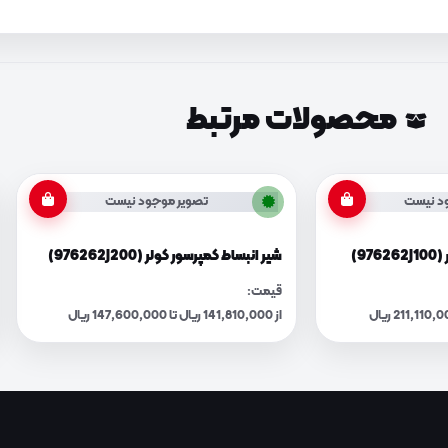
محصولات مرتبط
د نیست
تصویر موجود نیست
9)
شیر انبساط کمپرسور کولر (976262J200)
قیمت:
از 141,810,000 ریال تا 147,600,000 ریال