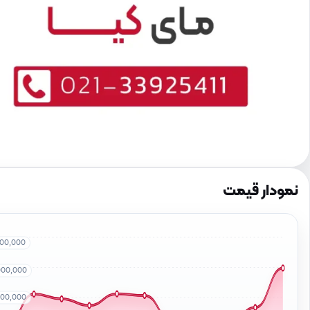
نمودار قیمت
000,000
000,000
000,000