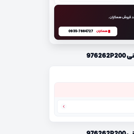
د فروش همکاران.
0935-7884727
همکاران
976
976