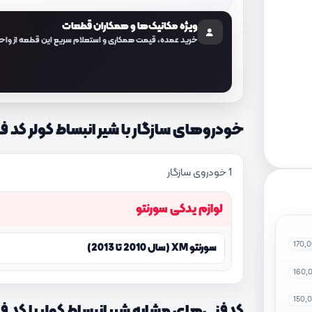
ویژه مکانیک‌ها و همکاران قطعات
خرید عمده، قیمت همکاری و استعلام سریع این قطعه از واح
خودروهای سازگار با شیر انبساط کولر کد فنی 262P200
1 خودروی سازگار
لوازم یدکی سورنتو
170,
سورنتو XM (سال 2010 تا 2013)
160,
150,
کدفنی‌های مشابه شیر انبساط کولر با کد فنی 262P200