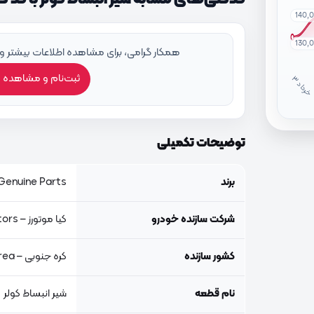
140,
130,
همکار گرامی، برای مشاهده اطلاعات بیشتر و
ثبت‌نام و مشاهده 
خ
ر
دا
توضیحات تکمیلی
برند
Genuine Parts, اصلی جنیون پار
شرکت سازنده خودرو
کیا موتورز – Kia Motors
کشور سازنده
کره جنوبی – South Korea
نام قطعه
شیر انبساط کولر