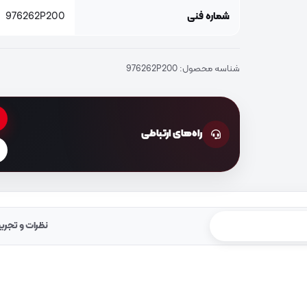
شماره فنی
976262P200
شناسه محصول:
976262P200
راه‌های ارتباطی
نظرات و تجرب