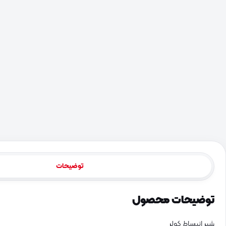
توضیحات
توضیحات محصول
شیر انبساط کولر