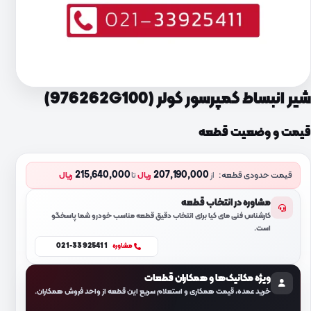
شیر انبساط کمپرسور کولر (976262G100)
قیمت و وضعیت قطعه
215,640,000
207,190,000
قیمت حدودی قطعه:
از
ریال
تا
ریال
مشاوره در انتخاب قطعه
کارشناس فنی مای کیا برای انتخاب دقیق قطعه مناسب خودرو شما پاسخگو
است.
021-33925411
مشاوره
ویژه مکانیک‌ها و همکاران قطعات
خرید عمده، قیمت همکاری و استعلام سریع این قطعه از واحد فروش همکاران.