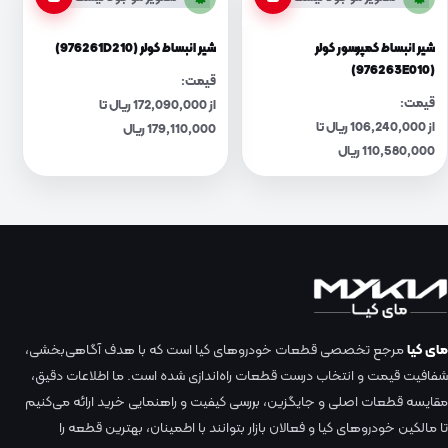
شیر انبساط کمپرسور کولر
شیر انبساط کولر (976261D210)
(976263E010)
قیمت:
قیمت:
از 172,090,000 ریال تا
از 106,240,000 ریال تا
179,110,000 ریال
110,580,000 ریال
مای کیا
مرجع تخصصی قطعات خودروهای کیا است که با هدف آگاهی‌بخشی،
شفافیت قیمت و انتخاب درست قطعات راه‌اندازی شده است. ما اطلاعات دقیق،
مقایسه قطعات اصلی و جایگزین، بررسی کیفیت و راهنمایی خرید ارائه می‌کنیم
تا مالکین خودروهای کیا و فعالان بازار بتوانند با اطمینان، بهترین قطعه را