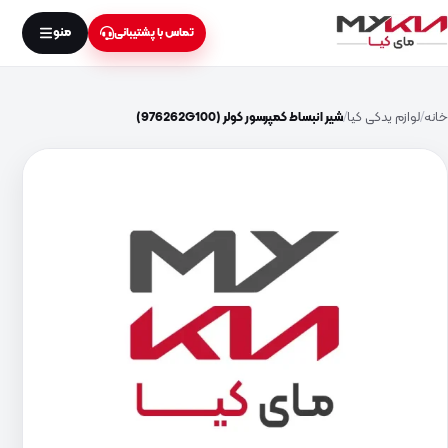
منو
تماس با پشتیبانی
خانه
لوازم یدکی کیا
شیر انبساط کمپرسور کولر (976262G100)