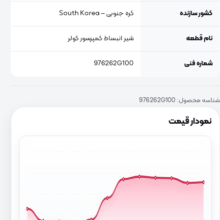
کشور سازنده
کره جنوبی – South Korea
نام قطعه
شیر انبساط کمپرسور کولر
شماره فنی
976262G100
شناسه محصول:
976262G100
نمودار قیمت