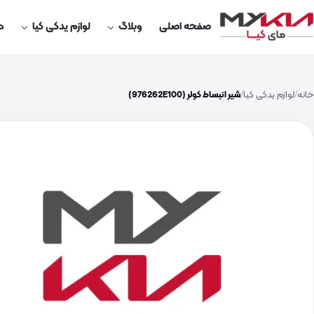
صفحه اصلی
وبلاگ
لوازم یدکی کیا
در
خانه
لوازم یدکی کیا
شیر انبساط کولر (976262E100)