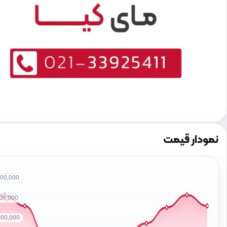
نمودار قیمت
000,000
000,000
000,000