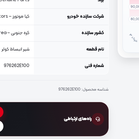
برند
Genuine Parts, اصلی جنیون پار
90,0
شرکت سازنده خودرو
کیا موتورز – Kia Motors
80,0
کشور سازنده
کره جنوبی – South Korea
خ
ر
دا
نام قطعه
شیر انبساط کولر
شماره فنی
976262E100
شناسه محصول:
976262E100
راه‌های ارتباطی