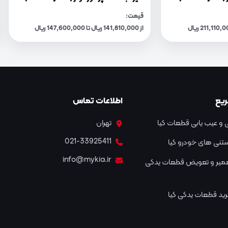
قیمت:
از 141,810,000 ریال تا 147,600,000 ریال
یع
اطلاعات تماس
و عیب یابی قطعات کیا
تهران
021-33925411
نستنی های خودرو کیا
info@mykia.ir
عمیر و تعویض قطعات یدکی
ید قطعات یدکی کیا