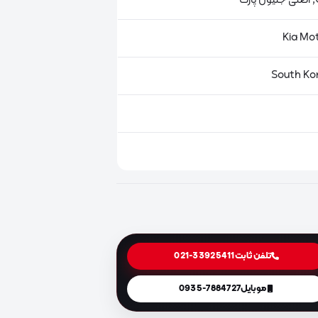
ت
تلفن ثابت
021-33925411
موبایل
0935-7884727