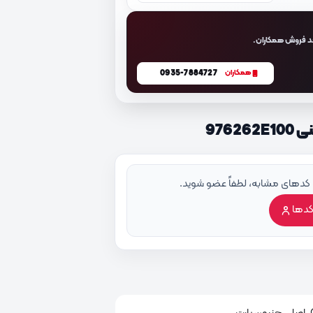
د فروش همکاران.
0935-7884727
همکاران
976
 کدهای مشابه، لطفاً عضو شوید.
کدها