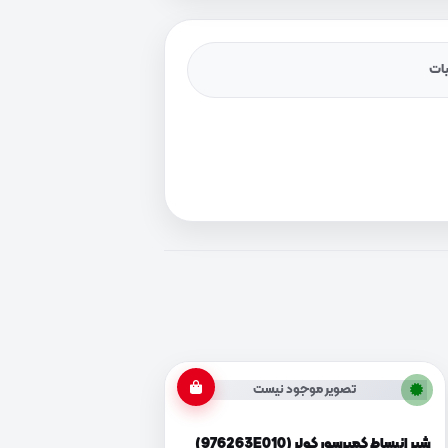
یات
تصویر موجود نیست
شیر انبساط کمپرسور کولر (976263E010)