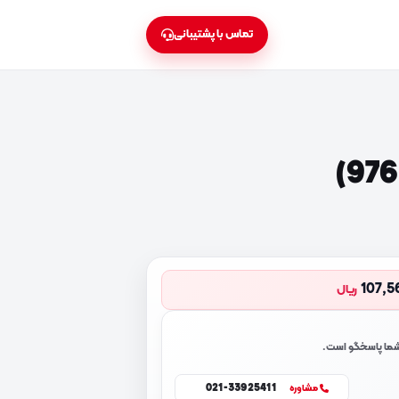
تماس با پشتیبانی
107,5
ریال
 شما پاسخگو است.
021-33925411
مشاوره