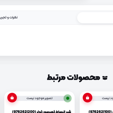
نظرات و تجرب
محصولات مرتبط
د نیست
تصویر موجود نیست
9)
شیر انبساط کمپرسور کولر (976262J200)