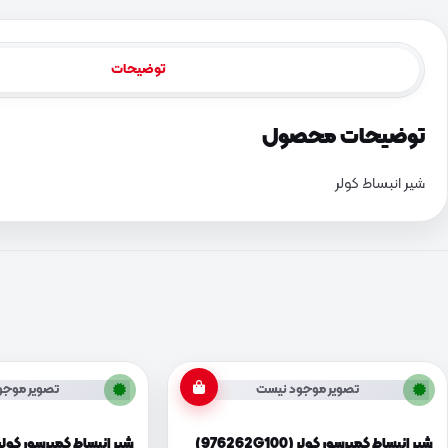
توضیحات
توضیحات محصول
شیر انبساط کولر
تصویر موجود نیست
تصویر موجو
شیر انبساط کمپرسور کولر (976262G100)
شیر انبساط کمپرسور کولر (76262J100