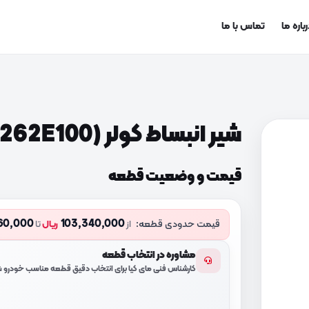
باره ما
تماس با ما
شیر انبساط کولر (976262E100)
قیمت و وضعیت قطعه
60,000
103,340,000
قیمت حدودی قطعه:
از
ریال
تا
مشاوره در انتخاب قطعه
کارشناس فنی مای کیا برای انتخاب دقیق قطعه مناسب خودرو