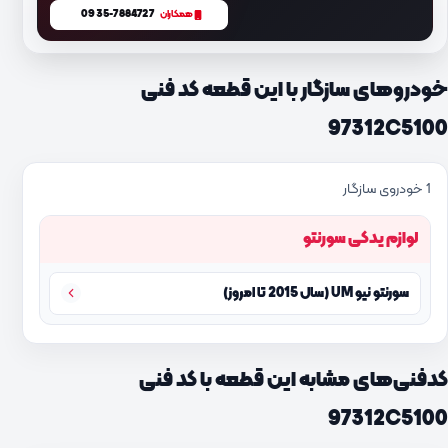
0935-7884727
همکاران
خودروهای سازگار با این قطعه کد فنی
97312C5100
1 خودروی سازگار
لوازم یدکی سورنتو
سورنتو نیو UM (سال 2015 تا امروز)
کدفنی‌های مشابه این قطعه با کد فنی
97312C5100