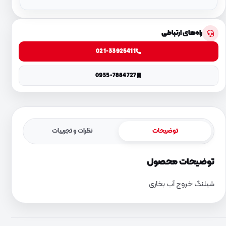
راه‌های ارتباطی
021-33925411
0935-7884727
توضیحات
نظرات و تجربیات
توضیحات محصول
شیلنگ خروج آب بخاری