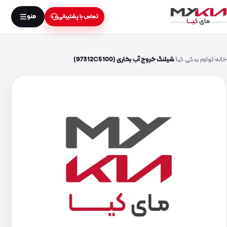
منو
تماس با پشتیبانی
خانه
لوازم یدکی کیا
شیلنگ خروج آب بخاری (97312C5100)