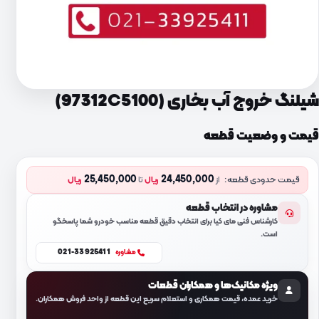
شیلنگ خروج آب بخاری (97312C5100)
قیمت و وضعیت قطعه
25,450,000
24,450,000
قیمت حدودی قطعه:
از
ریال
تا
ریال
مشاوره در انتخاب قطعه
کارشناس فنی مای کیا برای انتخاب دقیق قطعه مناسب خودرو شما پاسخگو
است.
021-33925411
مشاوره
ویژه مکانیک‌ها و همکاران قطعات
خرید عمده، قیمت همکاری و استعلام سریع این قطعه از واحد فروش همکاران.