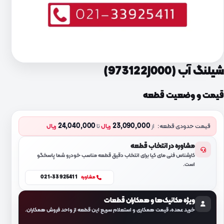
شیلنگ آب (973122J000)
قیمت و وضعیت قطعه
24,040,000
23,090,000
قیمت حدودی قطعه:
از
ریال
تا
ریال
مشاوره در انتخاب قطعه
کارشناس فنی مای کیا برای انتخاب دقیق قطعه مناسب خودرو شما پاسخگو
است.
021-33925411
مشاوره
ویژه مکانیک‌ها و همکاران قطعات
خرید عمده، قیمت همکاری و استعلام سریع این قطعه از واحد فروش همکاران.