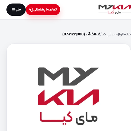
منو
تماس با پشتیبانی
خانه
لوازم یدکی کیا
شیلنگ آب (973122J000)