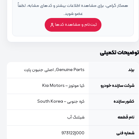
همکار گرامی، برای مشاهده اطلاعات بیشتر و کدهای مشابه، لطفاً
عضو شوید.
ثبت‌نام و مشاهده کدها
توضیحات تکمیلی
برند
Genuine Parts, اصلی جنیون پارت
شرکت سازنده خودرو
کیا موتورز – Kia Motors
کشور سازنده
کره جنوبی – South Korea
نام قطعه
شیلنگ آب
شماره فنی
973122J000