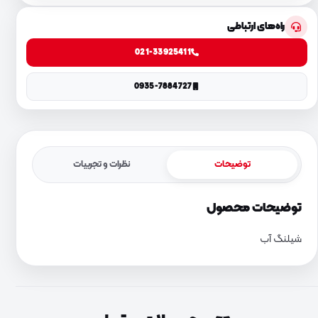
راه‌های ارتباطی
021-33925411
0935-7884727
توضیحات
نظرات و تجربیات
توضیحات محصول
شیلنگ آب