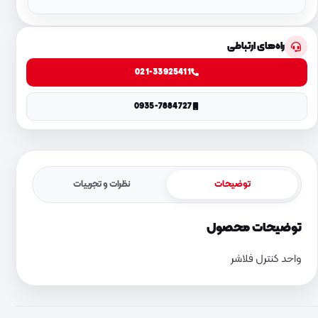
راه‌های ارتباطی
021-33925411
0935-7884727
توضیحات
نظرات و تجربیات
توضیحات محصول
واحد کنترل فلاشر