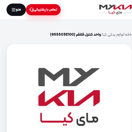
منو
تماس با پشتیبانی
خانه
لوازم یدکی کیا
واحد کنترل فلاشر (955503E100)