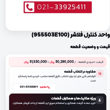
واحد کنترل فلاشر (955503E100)
قیمت و وضعیت قطعه
31,530,000
30,290,000
قیمت حدودی قطعه:
از
ریال
تا
ریال
مشاوره در انتخاب قطعه
کارشناس فنی مای کیا برای انتخاب دقیق قطعه مناسب خودرو شما پاسخگو
است.
021-33925411
مشاوره
ویژه مکانیک‌ها و همکاران قطعات
خرید عمده، قیمت همکاری و استعلام سریع این قطعه از واحد فروش همکاران.