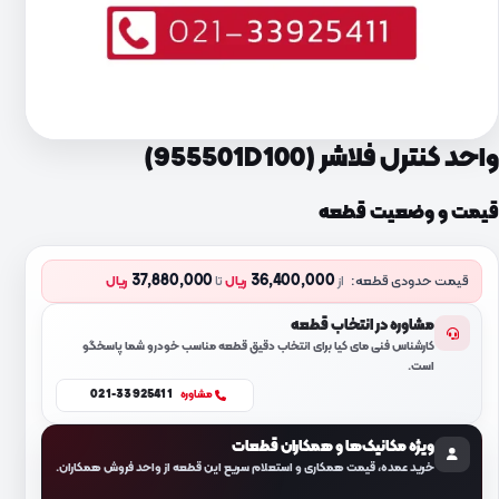
واحد کنترل فلاشر (955501D100)
قیمت و وضعیت قطعه
37,880,000
36,400,000
قیمت حدودی قطعه:
از
ریال
تا
ریال
مشاوره در انتخاب قطعه
کارشناس فنی مای کیا برای انتخاب دقیق قطعه مناسب خودرو شما پاسخگو
است.
021-33925411
مشاوره
ویژه مکانیک‌ها و همکاران قطعات
خرید عمده، قیمت همکاری و استعلام سریع این قطعه از واحد فروش همکاران.