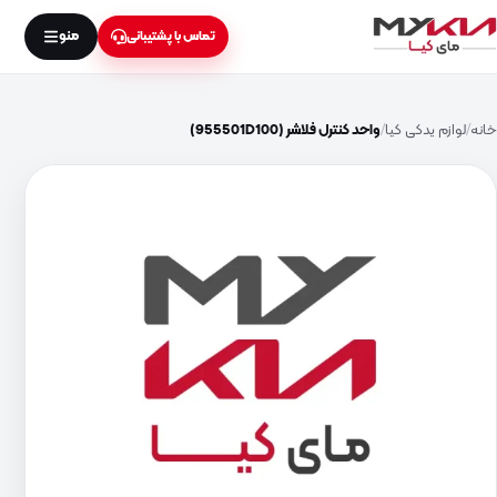
منو
تماس با پشتیبانی
خانه
لوازم یدکی کیا
واحد کنترل فلاشر (955501D100)