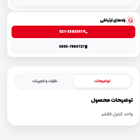
راه‌های ارتباطی
021-33925411
0935-7884727
توضیحات
نظرات و تجربیات
توضیحات محصول
واحد کنترل فلاشر