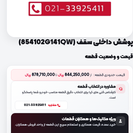
پوشش داخلی سقف (854102G141QW)
قیمت و وضعیت قطعه
878,710,000
844,250,000
قیمت حدودی قطعه:
از
ریال
تا
ریال
مشاوره در انتخاب قطعه
کارشناس فنی مای کیا برای انتخاب دقیق قطعه مناسب خودرو شما پاسخگو
است.
021-33925411
مشاوره
ویژه مکانیک‌ها و همکاران قطعات
خرید عمده، قیمت همکاری و استعلام سریع این قطعه از واحد فروش همکاران.