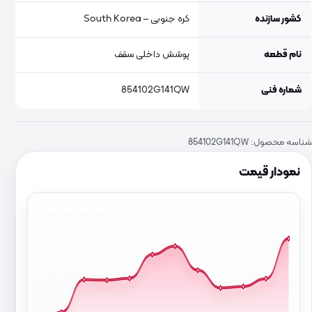
کشور سازنده
کره جنوبی – South Korea
نام قطعه
پوشش داخلی سقف
شماره فنی
854102G141QW
شناسه محصول:
854102G141QW
نمودار قیمت