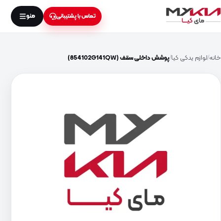
منو
تماس با پشتیبانی
خانه
لوازم یدکی کیا
پوشش داخلی سقف (854102G141QW)