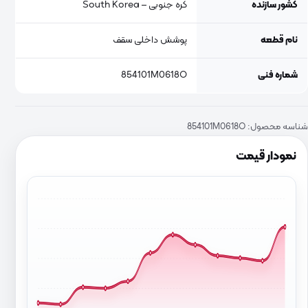
کشور سازنده
کره جنوبی – South Korea
نام قطعه
پوشش داخلی سقف
شماره فنی
854101M0618O
شناسه محصول:
854101M0618O
نمودار قیمت