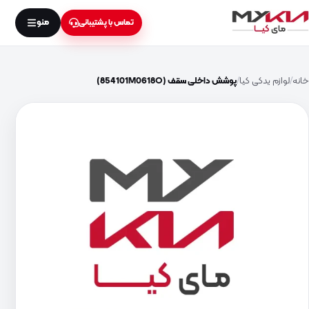
منو
تماس با پشتیبانی
خانه
لوازم یدکی کیا
پوشش داخلی سقف (854101M0618O)