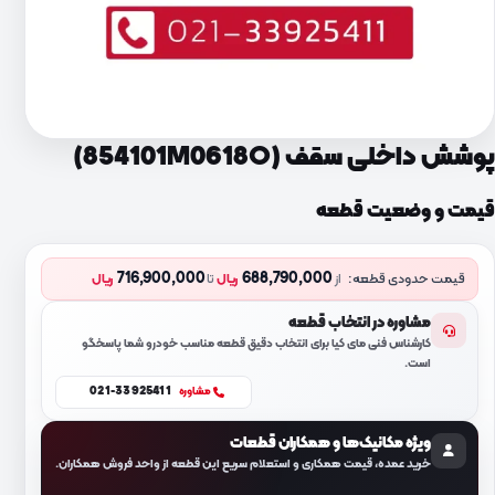
پوشش داخلی سقف (854101M0618O)
قیمت و وضعیت قطعه
716,900,000
688,790,000
قیمت حدودی قطعه:
از
ریال
تا
ریال
مشاوره در انتخاب قطعه
کارشناس فنی مای کیا برای انتخاب دقیق قطعه مناسب خودرو شما پاسخگو
است.
021-33925411
مشاوره
ویژه مکانیک‌ها و همکاران قطعات
خرید عمده، قیمت همکاری و استعلام سریع این قطعه از واحد فروش همکاران.