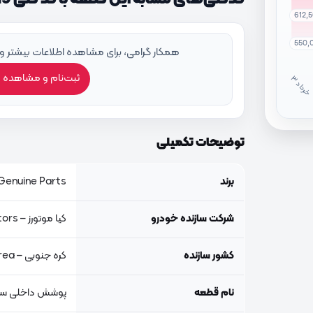
612,
550,
همکار گرامی، برای مشاهده اطلاعات بیشتر و
ثبت‌نام و مشاهده 
خ
ر
دا
توضیحات تکمیلی
برند
Genuine Parts, اصلی جنیون پار
شرکت سازنده خودرو
کیا موتورز – Kia Motors
کشور سازنده
کره جنوبی – South Korea
نام قطعه
پوشش داخلی س