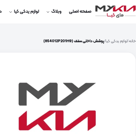
صفحه اصلی
وبلاگ
لوازم یدکی کیا
در
خانه
لوازم یدکی کیا
پوشش داخلی سقف (854012P201H9)