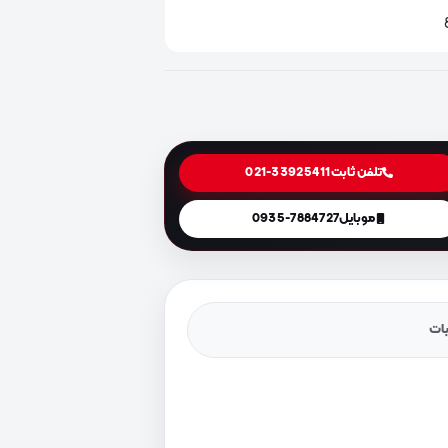
تلفن ثابت
021-33925411
موبایل
0935-7884727
یات