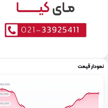
نمودار قیمت
000,000
500,000
000,000