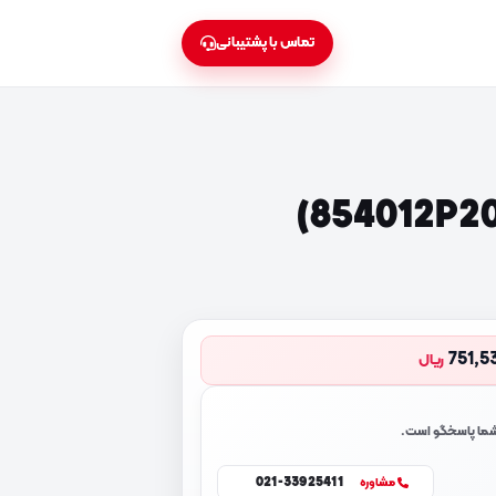
تماس با پشتیبانی
751,5
ریال
 شما پاسخگو است.
021-33925411
مشاوره