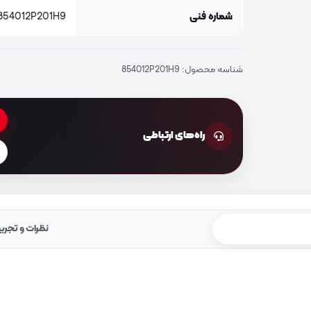
شماره فنی
854012P201H9
شناسه محصول:
854012P201H9
راه‌های ارتباطی
نظرات و تجرب