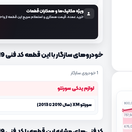
ویژه مکانیک‌ها و همکاران قطعات
خرید عمده، قیمت همکاری و استعلام سریع این قطعه از واح
خودروهای سازگار با این قطعه کد فنی 854012P201H9
1 خودروی سازگار
لوازم یدکی سورنتو
800,
سورنتو XM (سال 2010 تا 2013)
737,
675,
کدفنی‌های مشابه این قطعه با کد فنی 854012P201H9