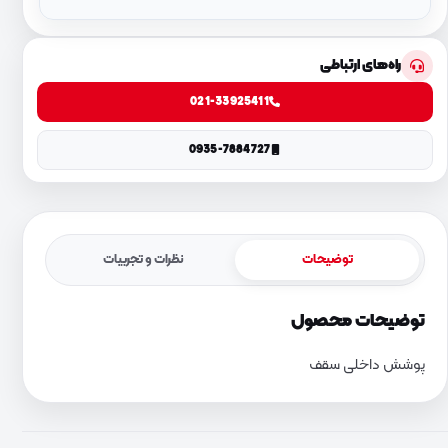
راه‌های ارتباطی
021-33925411
0935-7884727
توضیحات
نظرات و تجربیات
توضیحات محصول
پوشش داخلی سقف