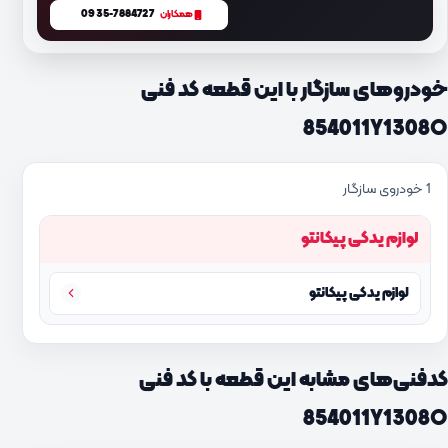
0935-7884727
همکاران
خودروهای سازگار با این قطعه کد فنی
854011Y1308O
1 خودروی سازگار
لوازم یدکی پیکانتو
لوازم یدکی پیکانتو
کدفنی‌های مشابه این قطعه با کد فنی
854011Y1308O