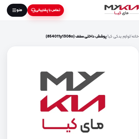
منو
تماس با پشتیبانی
خانه
لوازم یدکی کیا
پوشش داخلی سقف (854011y1308o)