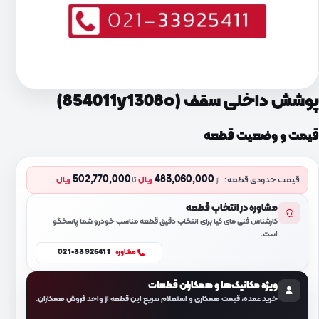
پوشش داخلی سقف (854011y1308o)
قیمت و وضعیت قطعه
502,770,000
483,060,000
قیمت حدودی قطعه:
از
ریال
تا
ریال
مشاوره در انتخاب قطعه
کارشناس فنی مای کیا برای انتخاب دقیق قطعه مناسب خودرو شما پاسخگو
است.
021-33925411
مشاوره
ویژه مکانیک‌ها و همکاران قطعات
خرید عمده، قیمت همکاری و استعلام سریع این قطعه از واحد فروش همکاران.