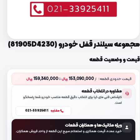
مجموعه سیلندر قفل خودرو (81905D4230)
قیمت و وضعیت قطعه
159,340,000
153,090,000
قیمت حدودی قطعه:
از
ریال
تا
ریال
مشاوره در انتخاب قطعه
کارشناس فنی مای کیا برای انتخاب دقیق قطعه مناسب خودرو شما پاسخگو
است.
021-33925411
مشاوره
ویژه مکانیک‌ها و همکاران قطعات
خرید عمده، قیمت همکاری و استعلام سریع این قطعه از واحد فروش همکاران.