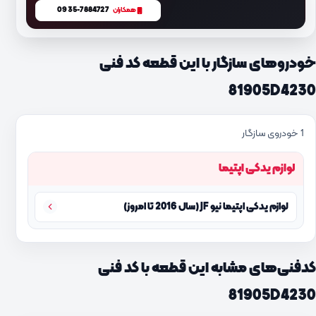
0935-7884727
همکاران
خودروهای سازگار با این قطعه کد فنی
81905D4230
1 خودروی سازگار
لوازم یدکی اپتیما
لوازم یدکی اپتیما نیو JF (سال 2016 تا امروز)
کدفنی‌های مشابه این قطعه با کد فنی
81905D4230