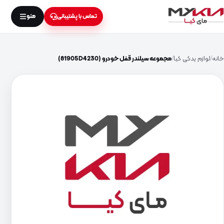
منو
تماس با پشتیبانی
خانه
لوازم یدکی کیا
مجموعه سیلندر قفل خودرو (81905D4230)