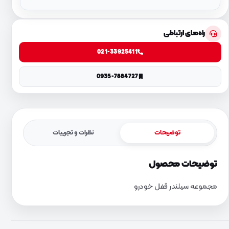
راه‌های ارتباطی
021-33925411
0935-7884727
توضیحات
نظرات و تجربیات
توضیحات محصول
مجموعه سیلندر قفل خودرو