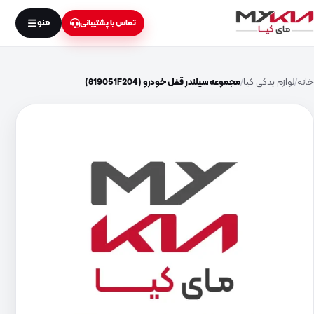
منو
تماس با پشتیبانی
خانه
لوازم یدکی کیا
مجموعه سیلندر قفل خودرو (819051F204)