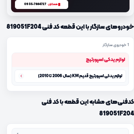
0935-7884727
همکاران
خودروهای سازگار با این قطعه کد فنی 819051F204
1 خودروی سازگار
لوازم یدکی اسپورتیج
لوازم یدکی اسپورتیج قدیم KM (سال 2006 تا 2010)
کدفنی‌های مشابه این قطعه با کد فنی
819051F204