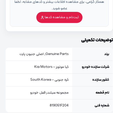
همکار گرامی، برای مشاهده اطلاعات بیشتر و کدهای مشابه، لطفاً
عضو شوید.
ثبت‌نام و مشاهده کدها
توضیحات تکمیلی
برند
Genuine Parts, اصلی جنیون پارت
شرکت سازنده خودرو
کیا موتورز – Kia Motors
کشور سازنده
کره جنوبی – South Korea
نام قطعه
مجموعه سیلندر قفل خودرو
شماره فنی
819051F204