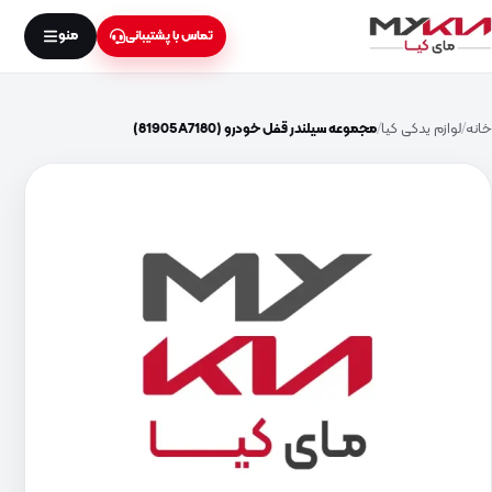
منو
تماس با پشتیبانی
خانه
لوازم یدکی کیا
مجموعه سیلندر قفل خودرو (81905A7180)