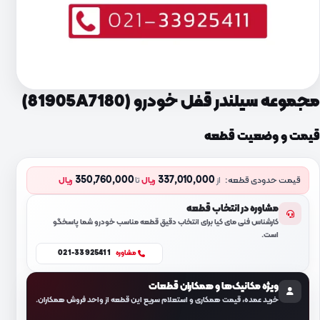
مجموعه سیلندر قفل خودرو (81905A7180)
قیمت و وضعیت قطعه
350,760,000
337,010,000
قیمت حدودی قطعه:
از
ریال
تا
ریال
مشاوره در انتخاب قطعه
کارشناس فنی مای کیا برای انتخاب دقیق قطعه مناسب خودرو شما پاسخگو
است.
021-33925411
مشاوره
ویژه مکانیک‌ها و همکاران قطعات
خرید عمده، قیمت همکاری و استعلام سریع این قطعه از واحد فروش همکاران.