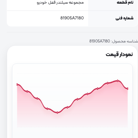
نام قطعه
مجموعه سیلندر قفل خودرو
شماره فنی
81905A7180
شناسه محصول:
81905A7180
نمودار قیمت