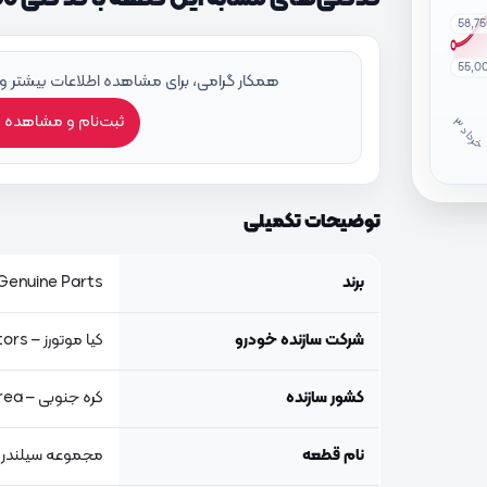
58,7
55,0
همکار گرامی، برای مشاهده اطلاعات بیشتر و
ثبت‌نام و مشاهده 
خ
ر
دا
توضیحات تکمیلی
برند
Genuine Parts, اصلی جنیون پار
شرکت سازنده خودرو
کیا موتورز – Kia Motors
کشور سازنده
کره جنوبی – South Korea
نام قطعه
مجموعه سیلندر 