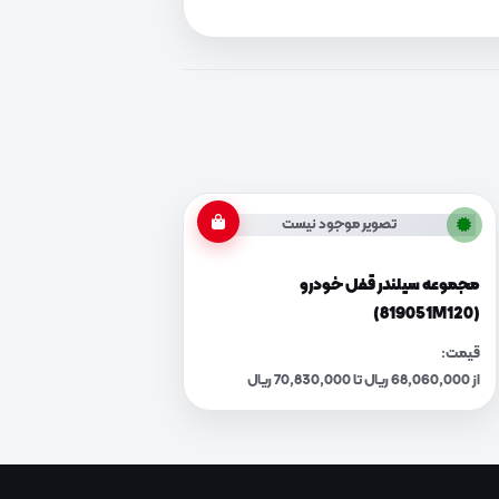
تصویر موجود نیست
مجموعه سیلندر قفل خودرو
(819051M120)
قیمت:
از 68,060,000 ریال تا 70,830,000 ریال