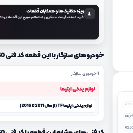
ویژه مکانیک‌ها و همکاران قطعات
خرید عمده، قیمت همکاری و استعلام سریع این قطعه از واح
خودروهای سازگار با این قطعه کد فنی 819052T630
1 خودروی سازگار
لوازم یدکی اپتیما
70,0
لوازم یدکی اپتیما TF (از سال 2011 تا 2016)
66,2
62,5
کدفنی‌های مشابه این قطعه با کد فنی 819052T630