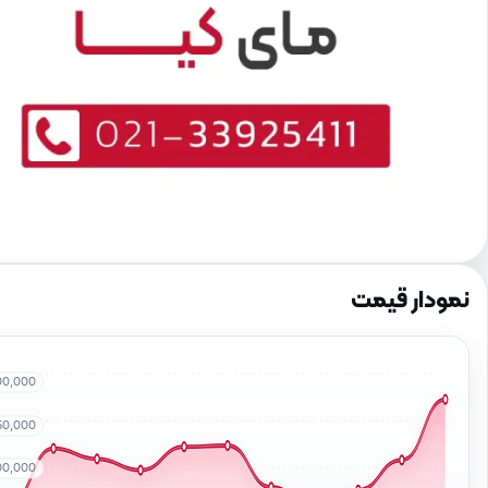
نمودار قیمت
00,000
50,000
00,000