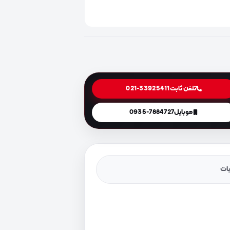
تلفن ثابت
021-33925411
موبایل
0935-7884727
یات