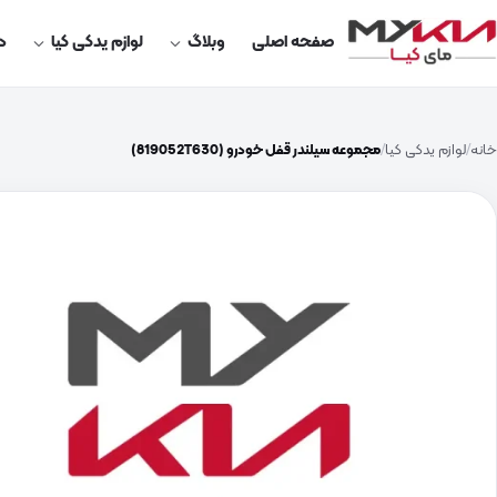
صفحه اصلی
وبلاگ
لوازم یدکی کیا
در
خانه
لوازم یدکی کیا
مجموعه سیلندر قفل خودرو (819052T630)