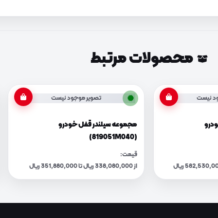
محصولات مرتبط
د نیست
تصویر موجود نیست
ودرو
مجموعه سیلندر قفل خودرو
(819051M040)
قیمت:
از 338,080,000 ریال تا 351,880,000 ریال