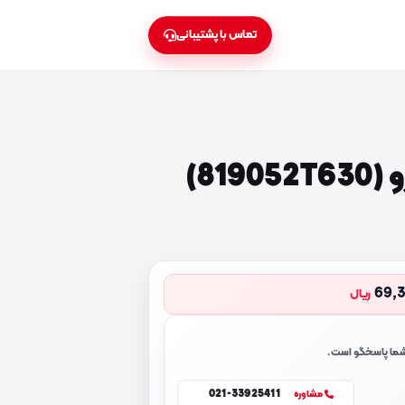
تماس با پشتیبانی
81)
69,
ریال
 شما پاسخگو است.
021-33925411
مشاوره