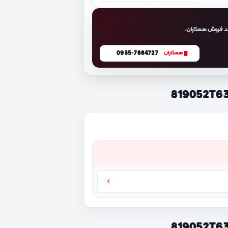
د فروش همکاران.
0935-7884727
همکاران