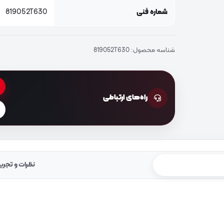
شماره فنی
819052T630
شناسه محصول:
819052T630
راه‌های ارتباطی
نظرات و تجرب