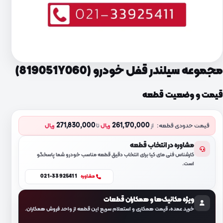
مجموعه سیلندر قفل خودرو (819051Y060)
قیمت و وضعیت قطعه
271,830,000
261,170,000
قیمت حدودی قطعه:
از
ریال
تا
ریال
مشاوره در انتخاب قطعه
کارشناس فنی مای کیا برای انتخاب دقیق قطعه مناسب خودرو شما پاسخگو
است.
021-33925411
مشاوره
ویژه مکانیک‌ها و همکاران قطعات
خرید عمده، قیمت همکاری و استعلام سریع این قطعه از واحد فروش همکاران.