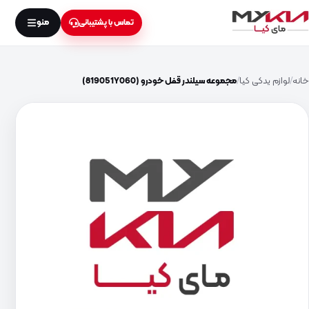
منو
تماس با پشتیبانی
خانه
لوازم یدکی کیا
مجموعه سیلندر قفل خودرو (819051Y060)