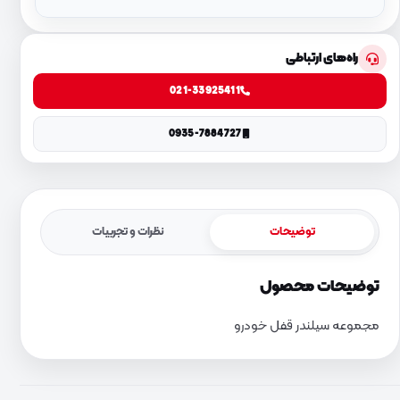
راه‌های ارتباطی
021-33925411
0935-7884727
توضیحات
نظرات و تجربیات
توضیحات محصول
مجموعه سیلندر قفل خودرو