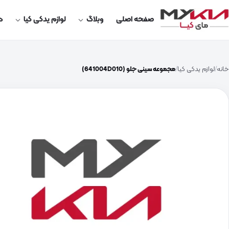
صفحه اصلی
وبلاگ
لوازم یدکی کیا
در
خانه
لوازم یدکی کیا
مجموعه سینی جلو (641004D010)