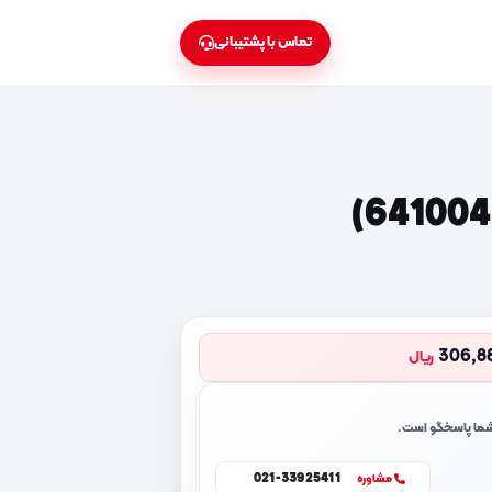
تماس با پشتیبانی
306,8
ریال
 شما پاسخگو است.
021-33925411
مشاوره