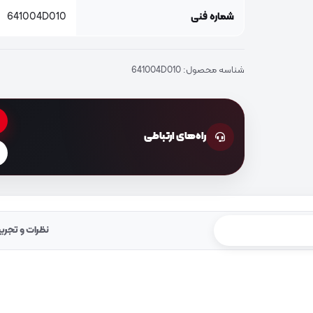
شماره فنی
641004D010
شناسه محصول:
641004D010
راه‌های ارتباطی
نظرات و تجرب