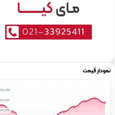
نمودار قیمت
000,000
500,000
000,000