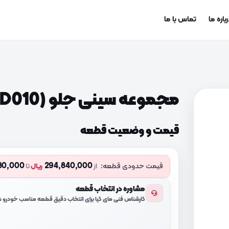
باره ما
تماس با ما
مجموعه سینی جلو (641004D010)
قیمت و وضعیت قطعه
80,000
294,840,000
قیمت حدودی قطعه:
از
ریال
تا
مشاوره در انتخاب قطعه
کارشناس فنی مای کیا برای انتخاب دقیق قطعه مناسب خودرو