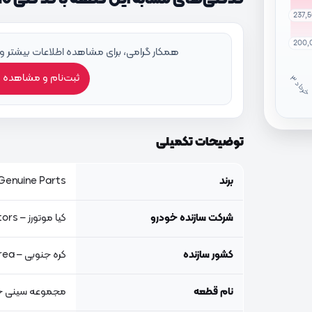
237,
200,
همکار گرامی، برای مشاهده اطلاعات بیشتر و
ثبت‌نام و مشاهده 
خ
ر
دا
توضیحات تکمیلی
برند
Genuine Parts, اصلی جنیون پار
شرکت سازنده خودرو
کیا موتورز – Kia Motors
کشور سازنده
کره جنوبی – South Korea
نام قطعه
مجموعه سینی ج