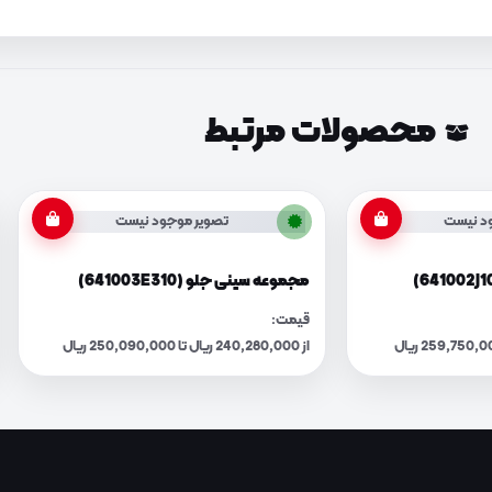
محصولات مرتبط
د نیست
تصویر موجود نیست
مجموعه سینی جلو (641003E310)
قیمت:
از 240,280,000 ریال تا 250,090,000 ریال