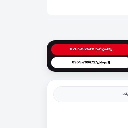
تلفن ثابت
021-33925411
موبایل
0935-7884727
یات