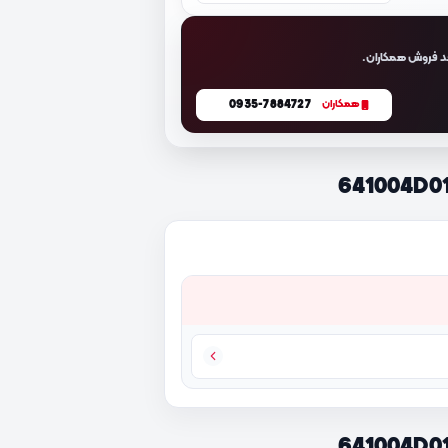
د فروش همکاران.
0935-7884727
همکاران