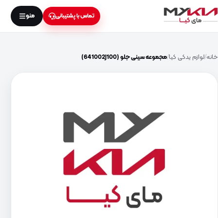
منو
تماس با پشتیبانی
خانه
لوازم یدکی کیا
مجموعه سینی جلو (641002J100)