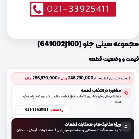
مجموعه سینی جلو (641002J100)
قیمت و وضعیت قطعه
256,870,000
246,790,000
قیمت حدودی قطعه:
از
ریال
تا
ریال
مشاوره در انتخاب قطعه
کارشناس فنی مای کیا برای انتخاب دقیق قطعه مناسب خودرو شما پاسخگو
است.
021-33925411
مشاوره
ویژه مکانیک‌ها و همکاران قطعات
خرید عمده، قیمت همکاری و استعلام سریع این قطعه از واحد فروش همکاران.