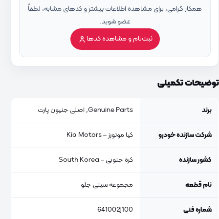
همکار گرامی، برای مشاهده اطلاعات بیشتر و کدهای مشابه، لطفاً
عضو شوید.
ثبت‌نام و مشاهده کدها
توضیحات تکمیلی
برند
Genuine Parts, اصلی جنیون پارت
شرکت سازنده خودرو
کیا موتورز – Kia Motors
کشور سازنده
کره جنوبی – South Korea
نام قطعه
مجموعه سینی جلو
شماره فنی
641002J100