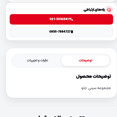
راه‌های ارتباطی
021-33925411
0935-7884727
توضیحات
نظرات و تجربیات
توضیحات محصول
مجموعه سینی جلو