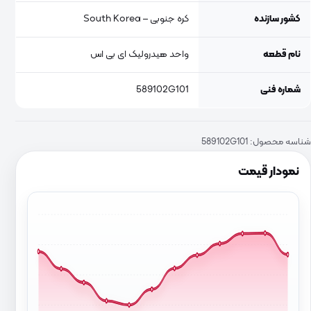
کشور سازنده
کره جنوبی – South Korea
نام قطعه
واحد هیدرولیک ای بی اس
شماره فنی
589102G101
شناسه محصول:
589102G101
نمودار قیمت