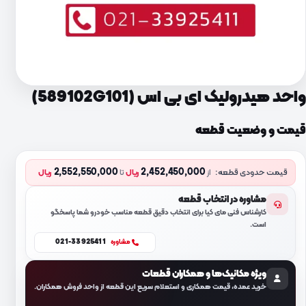
واحد هیدرولیک ای بی اس (589102G101)
قیمت و وضعیت قطعه
2,552,550,000
2,452,450,000
قیمت حدودی قطعه:
از
ریال
تا
ریال
مشاوره در انتخاب قطعه
کارشناس فنی مای کیا برای انتخاب دقیق قطعه مناسب خودرو شما پاسخگو
است.
021-33925411
مشاوره
ویژه مکانیک‌ها و همکاران قطعات
خرید عمده، قیمت همکاری و استعلام سریع این قطعه از واحد فروش همکاران.