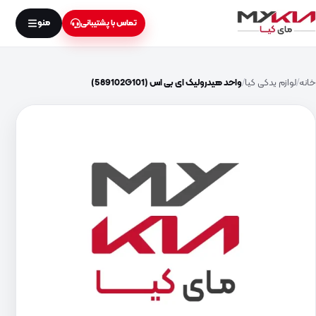
منو
تماس با پشتیبانی
خانه
لوازم یدکی کیا
واحد هیدرولیک ای بی اس (589102G101)