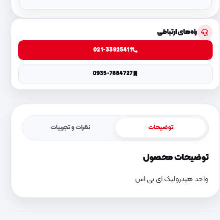
راه‌های ارتباطی
021-33925411
0935-7884727
توضیحات
نظرات و تجربیات
توضیحات محصول
واحد هیدرولیک ای بی اس