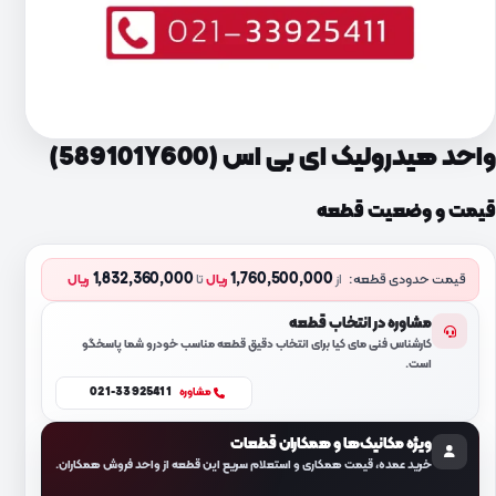
واحد هیدرولیک ای بی اس (589101Y600)
قیمت و وضعیت قطعه
1,832,360,000
1,760,500,000
قیمت حدودی قطعه:
از
ریال
تا
ریال
مشاوره در انتخاب قطعه
کارشناس فنی مای کیا برای انتخاب دقیق قطعه مناسب خودرو شما پاسخگو
است.
021-33925411
مشاوره
ویژه مکانیک‌ها و همکاران قطعات
خرید عمده، قیمت همکاری و استعلام سریع این قطعه از واحد فروش همکاران.