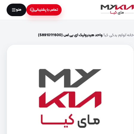
منو
تماس با پشتیبانی
خانه
لوازم یدکی کیا
واحد هیدرولیک ای بی اس (589101Y600)