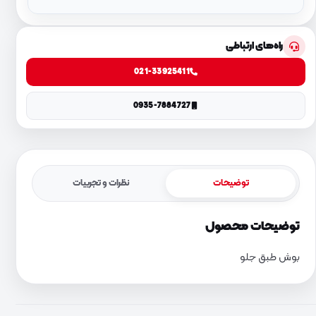
راه‌های ارتباطی
021-33925411
0935-7884727
توضیحات
نظرات و تجربیات
توضیحات محصول
بوش طبق جلو