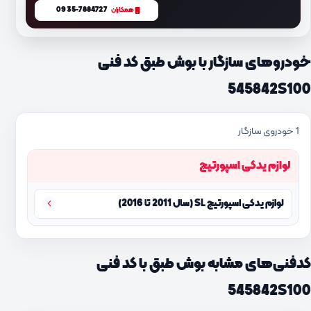
0935-7884727
همکاران
خودروهای سازگار با بوش طبق کد فنی
545842S100
1 خودروی سازگار
لوازم یدکی اسپورتیج
لوازم یدکی اسپورتیج SL (سال 2011 تا 2016)
کدفنی‌های مشابه بوش طبق با کد فنی
545842S100