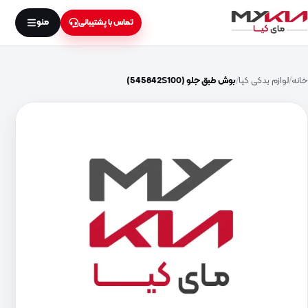
منو
تماس با پشتیبانی
خانه
لوازم یدکی کیا
بوش طبق جلو (545842S100)