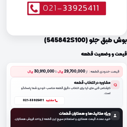
بوش طبق جلو (545842S100)
قیمت و وضعیت قطعه
30,910,000
29,700,000
قیمت حدودی قطعه:
از
ریال
تا
ریال
مشاوره در انتخاب قطعه
کارشناس فنی مای کیا برای انتخاب دقیق قطعه مناسب خودرو شما پاسخگو
است.
021-33925411
مشاوره
ویژه مکانیک‌ها و همکاران قطعات
خرید عمده، قیمت همکاری و استعلام سریع این قطعه از واحد فروش همکاران.