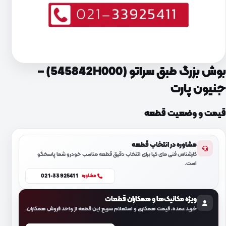
بوش بزرگ طبق سراتو (545842H000) –
جنیون پارت
قیمت و وضعیت قطعه
مشاوره در انتخاب قطعه
کارشناس فنی مای کیا برای انتخاب دقیق قطعه مناسب خودرو شما پاسخگو
است.
021-33925411
مشاوره
ویژه مکانیک‌ها و همکاران قطعات
خرید عمده، قیمت همکاری و استعلام سریع این قطعه از واحد فروش همکاران.