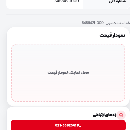
شماره فنی
545842H000
شناسه محصول:
545842H000
نمودار قیمت
محل نمایش نمودار قیمت
راه‌های ارتباطی
021-33925411