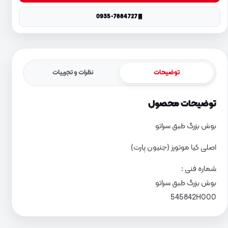
0935-7884727
توضیحات
نظرات و تجربیات
توضیحات محصول
بوش بزرگ طبق سراتو
اصلی کیا موتورز (جنیون پارت)
شماره فنی :
بوش بزرگ طبق سراتو
545842H000