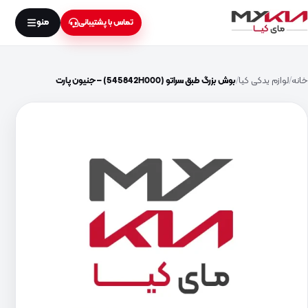
منو
تماس با پشتیبانی
خانه
لوازم یدکی کیا
بوش بزرگ طبق سراتو (545842H000) – جنیون پارت