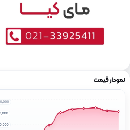
نمودار قیمت
00,000
50,000
00,000