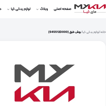
صفحه اصلی
وبلاگ
لوازم یدکی کیا
در
خانه
لوازم یدکی کیا
بوش طبق (545512D000)