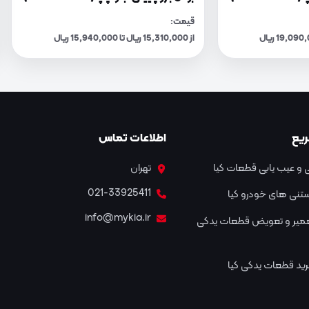
قیمت:
از 15,310,000 ریال تا 15,940,000 ریال
یع
اطلاعات تماس
و عیب یابی قطعات کیا
تهران
021-33925411
نستنی های خودرو کیا
info@mykia.ir
عمیر و تعویض قطعات یدکی
ید قطعات یدکی کیا