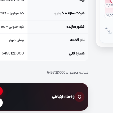
برند
Genuine Parts, اصلی جنیون پار
11,25
شرکت سازنده خودرو
کیا موتورز – Kia Motors
10,0
کشور سازنده
کره جنوبی – South Korea
خ
ر
دا
نام قطعه
بوش طبق
شماره فنی
545512D000
شناسه محصول:
545512D000
راه‌های ارتباطی