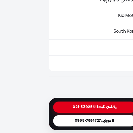
ت
تلفن ثابت
021-33925411
موبایل
0935-7884727