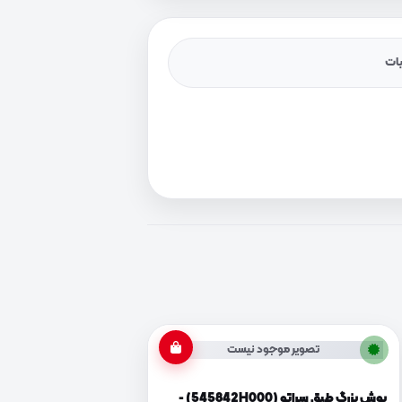
یات
تصویر موجود نیست
بوش بزرگ طبق سراتو (545842H000) -