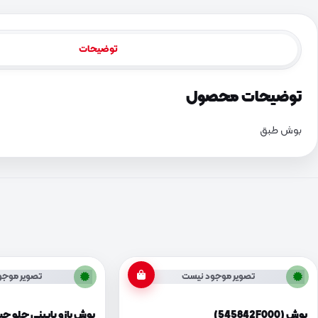
توضیحات
توضیحات محصول
بوش طبق
تصویر موجود نیست
تصویر موجو
بوش (545842F000)
بوش بازو پایینی جلو چپ (523K000