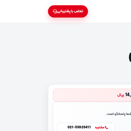
تماس با پشتیبانی
14
ریال
 شما پاسخگو است.
021-33925411
مشاوره