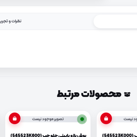
نظرات و تجرب
محصولات مرتبط
د نیست
تصویر موجود نیست
545)
بوش بازو پایینی جلو چپ (545523K600)