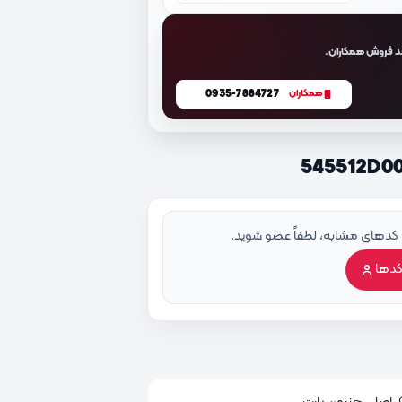
د فروش همکاران.
0935-7884727
همکاران
 کدهای مشابه، لطفاً عضو شوید.
کدها