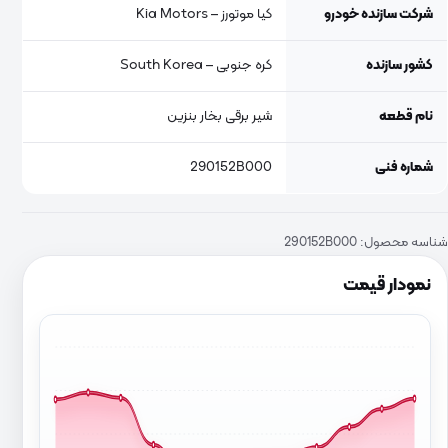
شرکت سازنده خودرو
کیا موتورز – Kia Motors
کشور سازنده
کره جنوبی – South Korea
نام قطعه
شیر برقی بخار بنزین
شماره فنی
290152B000
شناسه محصول:
290152B000
نمودار قیمت