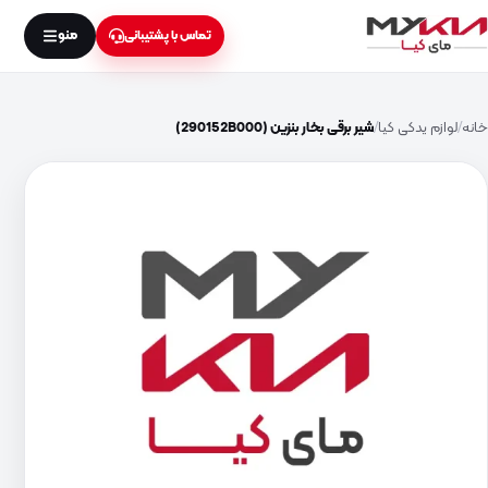
منو
تماس با پشتیبانی
خانه
لوازم یدکی کیا
شیر برقی بخار بنزین (290152B000)