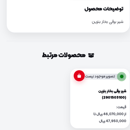
توضیحات محصول
شیر برقی بخار بنزین
محصولات مرتبط
تصویر موجود نیست
شیر برقی بخار بنزین
(2901503100)
قیمت:
از 46,070,000 ریال تا
47,950,000 ریال