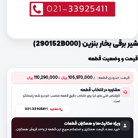
شیر برقی بخار بنزین (290152B000)
قیمت و وضعیت قطعه
110,290,000
105,970,000
قیمت حدودی قطعه:
از
ریال
تا
ریال
مشاوره در انتخاب قطعه
کارشناس فنی مای کیا برای انتخاب دقیق قطعه مناسب خودرو شما پاسخگو
است.
021-33925411
مشاوره
ویژه مکانیک‌ها و همکاران قطعات
خرید عمده، قیمت همکاری و استعلام سریع این قطعه از واحد فروش همکاران.