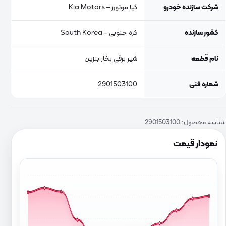
شرکت سازنده خودرو
کیا موتورز – Kia Motors
کشور سازنده
کره جنوبی – South Korea
نام قطعه
شیر برقی بخار بنزین
شماره فنی
2901503100
شناسه محصول:
2901503100
نمودار قیمت