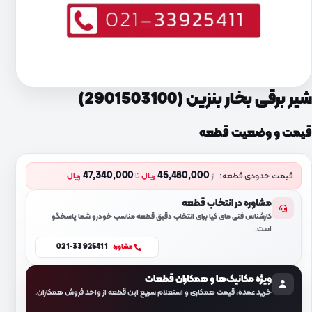
شیر برقی بخار بنزین (2901503100)
قیمت و وضعیت قطعه
47,340,000
45,480,000
قیمت حدودی قطعه:
از
ریال
تا
ریال
مشاوره در انتخاب قطعه
کارشناس فنی مای کیا برای انتخاب دقیق قطعه مناسب خودرو شما پاسخگو
است.
021-33925411
مشاوره
ویژه مکانیک‌ها و همکاران قطعات
خرید عمده، قیمت همکاری و استعلام سریع این قطعه از واحد فروش همکاران.