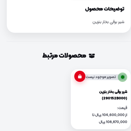
توضیحات محصول
شیر برقی بخار بنزین
محصولات مرتبط
تصویر موجود نیست
شیر برقی بخار بنزین
(290152B000)
قیمت:
از 104,600,000 ریال تا
108,870,000 ریال