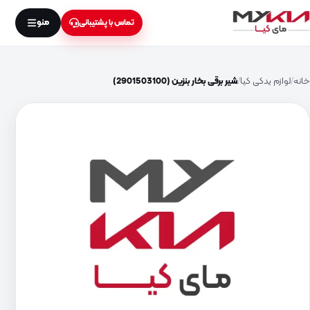
منو
تماس با پشتیبانی
خانه
لوازم یدکی کیا
شیر برقی بخار بنزین (2901503100)