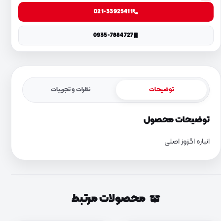
021-33925411
0935-7884727
توضیحات
نظرات و تجربیات
توضیحات محصول
انباره اگزوز اصلی
محصولات مرتبط