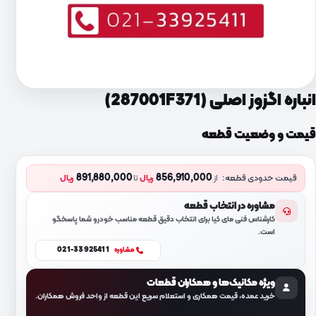
انباره اگزوز اصلی (287001F371)
قیمت و وضعیت قطعه
891,880,000
856,910,000
قیمت حدودی قطعه:
از
ریال
تا
ریال
مشاوره در انتخاب قطعه
کارشناس فنی مای کیا برای انتخاب دقیق قطعه مناسب خودرو شما پاسخگو
است.
021-33925411
مشاوره
ویژه مکانیک‌ها و همکاران قطعات
خرید عمده، قیمت همکاری و استعلام سریع این قطعه از واحد فروش همکاران.