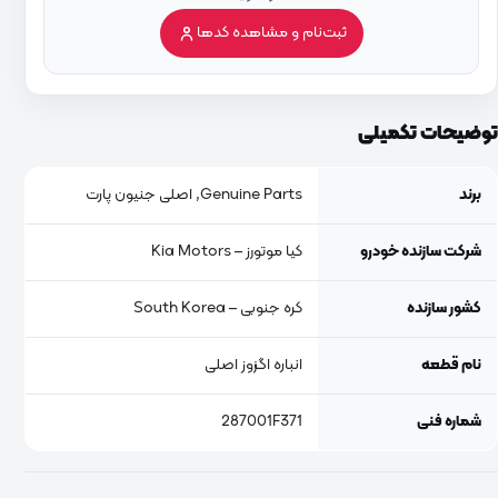
ثبت‌نام و مشاهده کدها
توضیحات تکمیلی
برند
Genuine Parts, اصلی جنیون پارت
شرکت سازنده خودرو
کیا موتورز – Kia Motors
کشور سازنده
کره جنوبی – South Korea
نام قطعه
انباره اگزوز اصلی
شماره فنی
287001F371