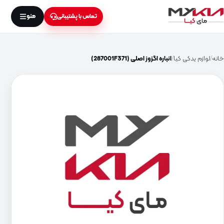
منو
تماس با پشتیبانی
خانه
لوازم یدکی کیا
انباره اگزوز اصلی (287001F371)