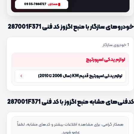
0935-7884727
همکاران
خودروهای سازگار با منبع اگزوز کد فنی 287001F371
1 خودروی سازگار
لوازم یدکی اسپورتیج
لوازم یدکی اسپورتیج قدیم KM (سال 2006 تا 2010)
کدفنی‌های مشابه منبع اگزوز با کد فنی 287001F371
همکار گرامی، برای مشاهده اطلاعات بیشتر و کدهای مشابه، لطفاً
عضو شوید.