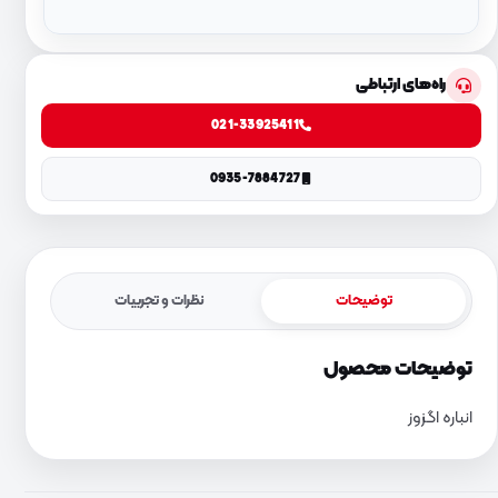
راه‌های ارتباطی
021-33925411
0935-7884727
توضیحات
نظرات و تجربیات
توضیحات محصول
انباره اگزوز