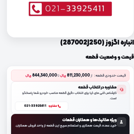
انباره اگزوز (287002J250)
قیمت و وضعیت قطعه
844,340,000
811,230,000
قیمت حدودی قطعه:
از
ریال
تا
ریال
مشاوره در انتخاب قطعه
کارشناس فنی مای کیا برای انتخاب دقیق قطعه مناسب خودرو شما پاسخگو
است.
021-33925411
مشاوره
ویژه مکانیک‌ها و همکاران قطعات
خرید عمده، قیمت همکاری و استعلام سریع این قطعه از واحد فروش همکاران.