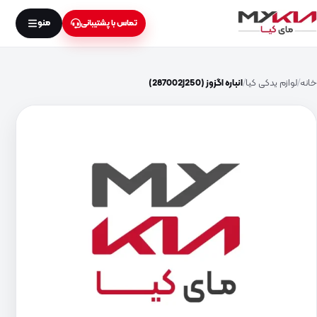
منو
تماس با پشتیبانی
خانه
لوازم یدکی کیا
انباره اگزوز (287002J250)