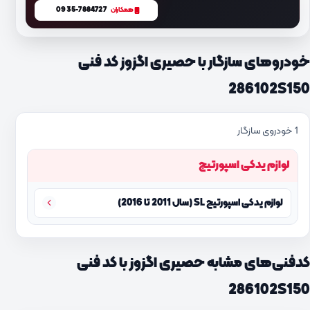
0935-7884727
همکاران
خودروهای سازگار با حصیری اگزوز کد فنی
286102S150
1 خودروی سازگار
لوازم یدکی اسپورتیج
لوازم یدکی اسپورتیج SL (سال 2011 تا 2016)
کدفنی‌های مشابه حصیری اگزوز با کد فنی
286102S150