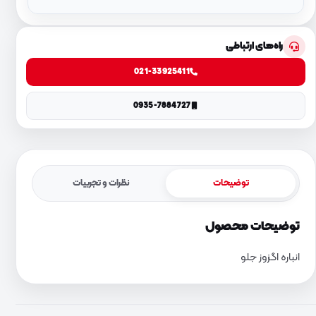
راه‌های ارتباطی
021-33925411
0935-7884727
توضیحات
نظرات و تجربیات
توضیحات محصول
انباره اگزوز جلو