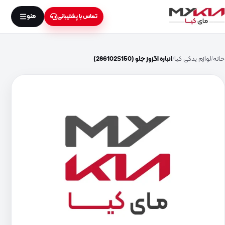
منو
تماس با پشتیبانی
خانه
لوازم یدکی کیا
انباره اگزوز جلو (286102S150)