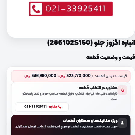
انباره اگزوز جلو (286102S150)
قیمت و وضعیت قطعه
336,990,000
323,770,000
قیمت حدودی قطعه:
از
ریال
تا
ریال
مشاوره در انتخاب قطعه
کارشناس فنی مای کیا برای انتخاب دقیق قطعه مناسب خودرو شما پاسخگو
است.
021-33925411
مشاوره
ویژه مکانیک‌ها و همکاران قطعات
خرید عمده، قیمت همکاری و استعلام سریع این قطعه از واحد فروش همکاران.